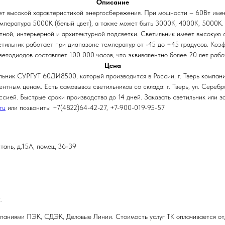
Описание
 высокой характеристикой энергосбережения. При мощности – 60Вт имее
температура 5000К (белый цвет), а также может быть 3000К, 4000К, 5000К
ной, интерьерной и архитектурной подсветки. Светильник имеет высокую с
ветильник работает при диапазоне температур от -45 до +45 градусов. Ко
ветодиодов составляет 100 000 часов, что эквивалентно более 20 лет раб
Цена
ильник СУРГУТ 60ДИ8500, который производится в России, г. Тверь компа
нтным ценам. Есть самовывоз светильников со склада: г. Тверь, ул. Сереб
ссией. Быстрые сроки производства до 14 дней. Заказать светильник или з
ru
или позвонить: +7(4822)64-42-27, +7-900-019-95-57
стань, д.15А, помещ 36-39
.
паниями ПЭК, СДЭК, Деловые Линии. Стоимость услуг ТК оплачивается от