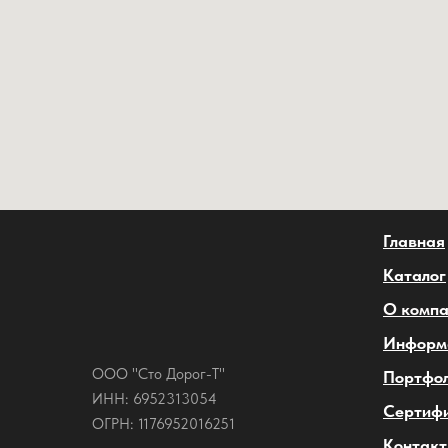
Главная
Каталог
О комп
Информ
ООО "Сто Дорог-Т"
Портфо
ИНН: 6952313054
Сертиф
ОГРН: 1176952016251
Контак