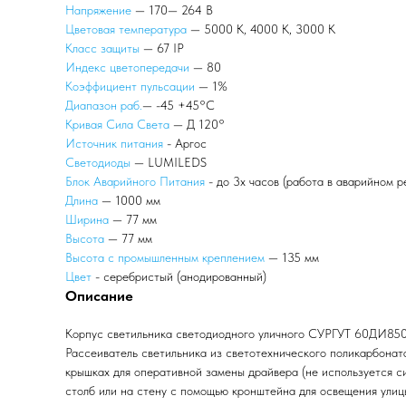
Напряжение
— 170— 264 В
Цветовая температура
— 5000 К, 4000 К, 3000 К
Класс защиты
— 67 IP
Индекс цветопередачи
— 80
Коэффициент пульсации
— 1%
Диапазон раб.
— -45 +45°С
Кривая Сила Света
— Д 120°
Источник питания
- Аргос
Светодиоды
— LUMILEDS
Блок Аварийного Питания
- до 3х часов (работа в аварийном р
Длина
— 1000 мм
Ширина
— 77 мм
Высота
— 77 мм
Высота с промышленным креплением
— 135 мм
Цвет
- серебристый (анодированный)
Описание
Корпус светильника светодиодного уличного СУРГУТ 60ДИ8500
Рассеиватель светильника из светотехнического поликарбона
крышках для оперативной замены драйвера (не используется с
столб или на стену с помощью кронштейна для освещения улицы