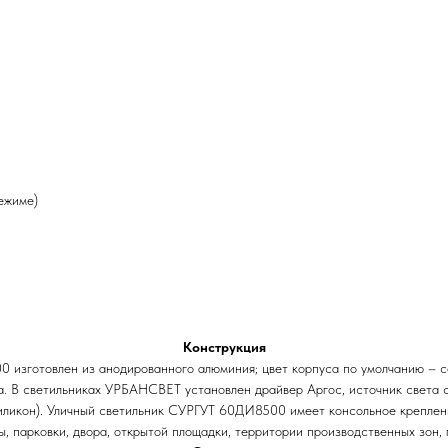
ежиме)
Конструкция
 изготовлен из анодированного алюминия; цвет корпуса по умолчанию – с
та. В светильниках УРБАНСВЕТ установлен драйвер Аргос, источник света
иликон). Уличный светильник СУРГУТ 60ДИ8500 имеет консольное крепление
, парковки, двора, открытой площадки, территории производственных зон, 