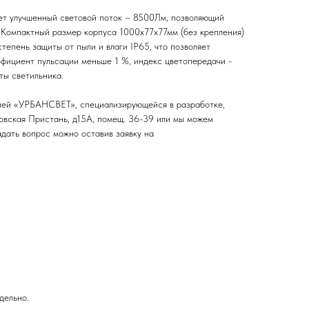
т улучшенный световой поток – 8500Лм, позволяющий
. Компактный размер корпуса 1000х77х77мм (без крепления)
тепень защиты от пыли и влаги IP65, что позволяет
эффициент пульсации меньше 1 %, индекс цветопередачи -
оты светильника.
нией «УРБАНСВЕТ», специализирующейся в разработке,
ровская Пристань, д15А, помещ. 36-39 или мы можем
адать вопрос можно оставив заявку на
дельно.