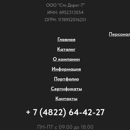
ООО "Сто Дорог-Т"
ИНН: 6952313054
ОГРН: 1176952016251
Персонал
Главная
Каталог
О компании
Информация
Портфолио
Сертификаты
Контакты
+ 7 (4822) 64-42-27
ПН-ПТ с 09:00 до 18:00