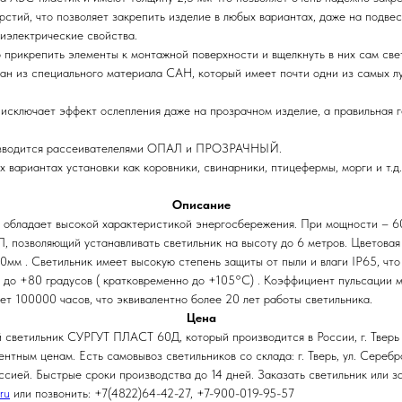
стий, что позволяет закрепить изделие в любых вариантах, даже на подве
иэлектрические свойства.
о прикрепить элементы к монтажной поверхности и вщелкнуть в них сам све
н из специального материала САН, который имеет почти одни из самых лу
исключает эффект ослепления даже на прозрачном изделие, а правильная 
изводится рассеивателелями ОПАЛ и ПРОЗРАЧНЫЙ.
 вариантах установки как коровники, свинарники, птицефермы, морги и т.д.
Описание
бладает высокой характеристикой энергосбережения. При мощности – 60
зволяющий устанавливать светильник на высоту до 6 метров. Цветовая т
м . Светильник имеет высокую степень защиты от пыли и влаги IP65, что п
 до +80 градусов ( кратковременно до +105°С) . Коэффициент пульсации м
ет 100000 часов, что эквивалентно более 20 лет работы светильника.
Цена
 светильник СУРГУТ ПЛАСТ 60Д, который производится в России, г. Твер
нтным ценам. Есть самовывоз светильников со склада: г. Тверь, ул. Сереб
ссией. Быстрые сроки производства до 14 дней. Заказать светильник или з
ru
или позвонить: +7(4822)64-42-27, +7-900-019-95-57