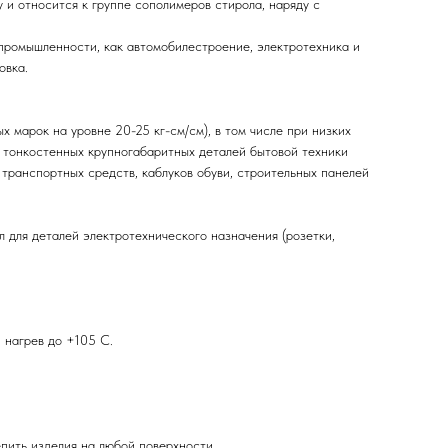
и относится к группе сополимеров стирола, наряду с
промышленности, как автомобилестроение, электротехника и
овка.
 марок на уровне 20-25 кг-см/см), в том числе при низких
 тонкостенных крупногабаритных деталей бытовой техники
 транспортных средств, каблуков обуви, строительных панелей
 для деталей электротехнического назначения (розетки,
 нагрев до +105 С.
пить изделия на любой поверхности.