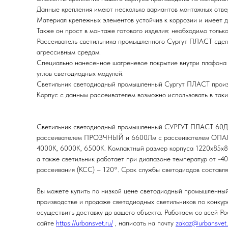
Данные крепления имеют несколько вариантов монтажных отвер
Материал крепежных элементов устойчив к коррозии и имеет д
Также он прост в монтаже готового изделия: необходимо тольк
Рассеиватель светильника промышленного Сургут ПЛАСТ сдела
агрессивным средам.
Специально нанесенное шагреневое покрытие внутри плафона 
углов светодиодных модулей.
Светильник светодиодный промышленный Сургут ПЛАСТ про
Корпус с данным рассеивателем возможно использовать в таких
Светильник светодиодный промышленный СУРГУТ ПЛАСТ 60Д о
рассеивателем ПРОЗЧНЫЙ и 6600Лм с рассеивателем ОПАЛ, по
4000К, 6000К, 6500К. Компактный размер корпуса 1220х85х80м
а также светильник работает при диапазоне температур от -40
рассеивания (КСС) – 120°. Срок службы светодиодов составля
Вы можете купить по низкой цене светодиодный промышленный
производстве и продаже светодиодных светильников по конкуре
осуществить доставку до вашего объекта. Работаем со всей Ро
сайте
https://urbansvet.ru/
, написать на почту
zakaz@urbansvet.