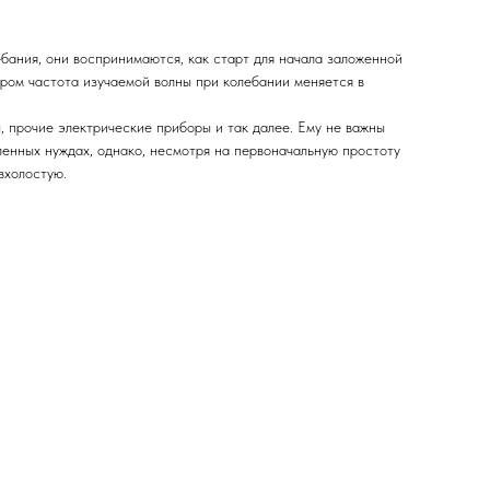
бания, они воспринимаются, как старт для начала заложенной
ором частота изучаемой волны при колебании меняется в
 прочие электрические приборы и так далее. Ему не важны
ленных нуждах, однако, несмотря на первоначальную простоту
вхолостую.