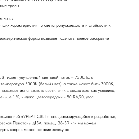
сные тросы.
тильник.
чших характеристик по светопропускаемости и стойкости к
геометрическая форма позволяет сделать полное раскрытие
Вт имеет улучшенный световой поток – 7500Лм с
емпература 5000К (белый цвет), а также может быть 3000К,
озволяет использовать светильник в самых жестких условиях,
еньше 1 %, индекс цветопередачи - 80 RA,90, угол
ь компанией «УРБАНСВЕТ», специализирующейся в разработке,
ровская Пристань, д15А, помещ. 36-39 или мы можем
адать вопрос можно оставив заявку на