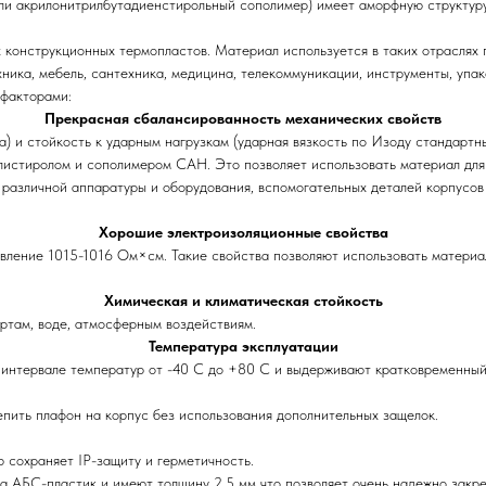
и акрилонитрилбутадиенстирольный сополимер) имеет аморфную структуру 
конструкционных термопластов. Материал используется в таких отраслях 
хника, мебель, сантехника, медицина, телекоммуникации, инструменты, упак
факторами:
Прекрасная сбалансированность механических свойств
и стойкость к ударным нагрузкам (ударная вязкость по Изоду стандартных
листиролом и сополимером САН. Это позволяет использовать материал для
в различной аппаратуры и оборудования, вспомогательных деталей корпусов
Хорошие электроизоляционные свойства
вление 1015-1016 Ом×см. Такие свойства позволяют использовать материал
Химическая и климатическая стойкость
иртам, воде, атмосферным воздействиям.
Температура эксплуатации
 интервале температур от -40 C до +80 С и выдерживают кратковременный
ить плафон на корпус без использования дополнительных защелок.
сохраняет IP-защиту и герметичность.
 АБС-пластик и имеют толщину 2,5 мм что позволяет очень надежно закре