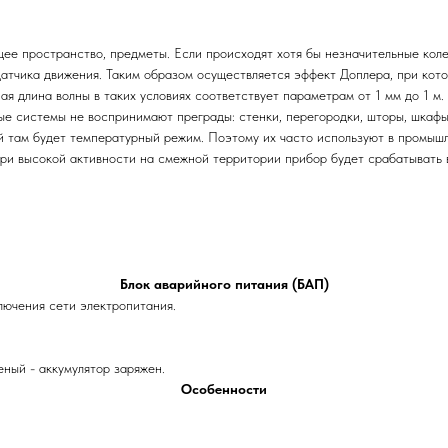
щее пространство, предметы. Если происходят хотя бы незначительные коле
датчика движения. Таким образом осуществляется эффект Доплера, при кот
я длина волны в таких условиях соответствует параметрам от 1 мм до 1 м.
е системы не воспринимают преграды: стенки, перегородки, шторы, шкафы,
ой там будет температурный режим. Поэтому их часто используют в промыш
при высокой активности на смежной территории прибор будет срабатывать 
Блок аварийного питания (БАП)
лючения сети электропитания.
еный - аккумулятор заряжен.
Особенности