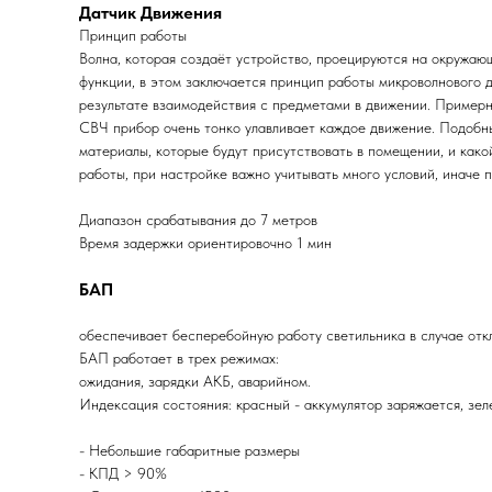
Датчик Движения
Принцип работы
Волна, которая создаёт устройство, проецируются на окружаю
функции, в этом заключается принцип работы микроволнового 
результате взаимодействия с предметами в движении. Примерна
СВЧ прибор очень тонко улавливает каждое движение. Подобны
материалы, которые будут присутствовать в помещении, и как
работы, при настройке важно учитывать много условий, иначе 
Диапазон срабатывания до 7 метров
Время задержки ориентировочно 1 мин
БАП
обеспечивает бесперебойную работу светильника в случае отк
БАП работает в трех режимах:
ожидания, зарядки АКБ, аварийном.
Индексация состояния: красный - аккумулятор заряжается, зел
- Небольшие габаритные размеры
- КПД > 90%