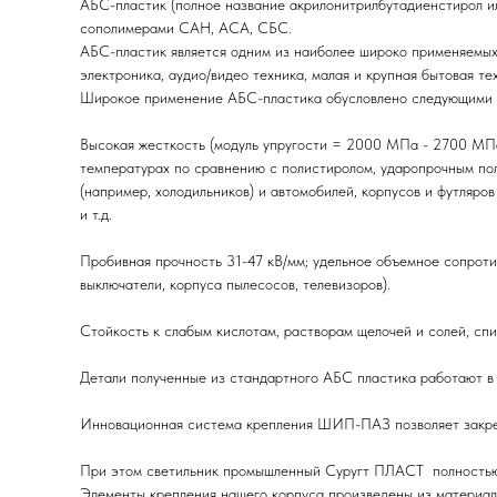
АБС-пластик (полное название акрилонитрилбутадиенстирол ил
сополимерами САН, АСА, СБС.
АБС-пластик является одним из наиболее широко применяемых 
электроника, аудио/видео техника, малая и крупная бытовая те
Широкое применение АБС-пластика обусловлено следующими 
Высокая жесткость (модуль упругости = 2000 МПа - 2700 МПа) 
температурах по сравнению с полистиролом, ударопрочным по
(например, холодильников) и автомобилей, корпусов и футляро
и т.д.
Пробивная прочность 31-47 кВ/мм; удельное объемное сопроти
выключатели, корпуса пылесосов, телевизоров).
Стойкость к слабым кислотам, растворам щелочей и солей, сп
Детали полученные из стандартного АБС пластика работают в
Инновационная система крепления ШИП-ПАЗ позволяет закреп
При этом светильник промышленный Суругт ПЛАСТ полностью 
Элементы крепления нашего корпуса произведены из материала