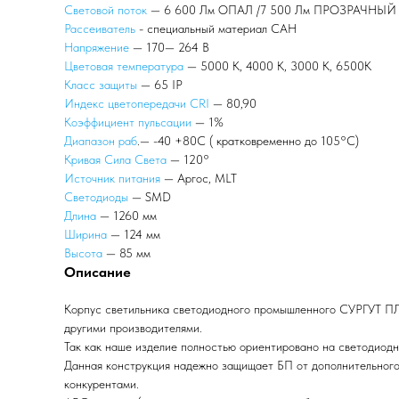
Световой поток
— 6 600 Лм ОПАЛ /7 500 Лм ПРОЗРАЧНЫЙ
Рассеиватель
- специальный материал САН
Напряжение
— 170— 264 В
Цветовая температура
— 5000 К, 4000 К, 3000 К, 6500К
Класс защиты
— 65 IP
Индекс цветопередачи CRI
— 80,90
Коэффициент пульсации
— 1%
Диапазон раб
.— -40 +80С ( кратковременно до 105°С)
Кривая Сила Света
— 120°
Источник питания
— Аргос, MLT
Светодиоды
— SMD
Длина
— 1260 мм
Ширина
— 124 мм
Высота
— 85 мм
Описание
Корпус светильника светодиодного промышленного СУРГУТ ПЛ
другими производителями.
Так как наше изделие полностью ориентировано на светодиод
Данная конструкция надежно защищает БП от дополнительного 
конкурентами.