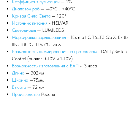
Коэффициент пульсации
— 1%
Диапазон раб
.— -40°С .. +40°C
Кривая Сила Света
— 120°
Источник питания
- HELVAR
Светодиоды
— LUMILEDS
Маркировка взрывозащиты
- 1Ex mb IIC T6...T3 Gb X, Ex tb
IIIC T80°C...T195°C Db X
Возможность диммирования по протоколам
- DALI / Switch-
Control (аналог 0-10V и 1-10V)
Возможность изготовления с БАП
- 3 часа
Длина
— 302мм
Ширина
—75мм
Высота
— 72 мм
Производство
Россия