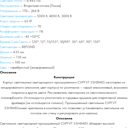
Световой поток
— 8 485 Лм
Рассеиватель
— Вторичная оптика (Линза)
Напряжение
— 170— 264 В
Цветовая температура
— 5000 К, 4000 К, 3000 К
Класс защиты
— 65 IP
Индекс цветопередачи
— 70
Коэффициент пульсации
— 1%
Диапазон раб
.— -45 +50°С
Кривая Сила Света
— 120°, 12°, 15/155°, 30/90°, 30°, 60°, 90°, 150°
Светодиоды
— REFOND
Длина
— 435 мм
Ширина
— 130 мм
Высота
— 100 мм
Цвет
- серебристый (анодированный)
Описание
Конструкция
Корпус светильника светодиодного промышленного СУРГУТ 55Н8485 изготовлен из
анодированного алюминия; цвет корпуса по умолчанию – серый алюминиевый, возможна
покраска в другие цвета. Рассеиватель светильника из светотехнического
поликарбоната. Используются уплотнители в торцевых крышках для оперативной замены
драйвера (не используется силикон). Промышленный светильник СУРГУТ
55Н8485имеет крепление в комплекте, что позволяет устанавливать светильник на
потолок или стену и регулировать угол наклона.
Описание
Светильник светодиодный промышленный СУРГУТ 55Н8485 обладает высокой