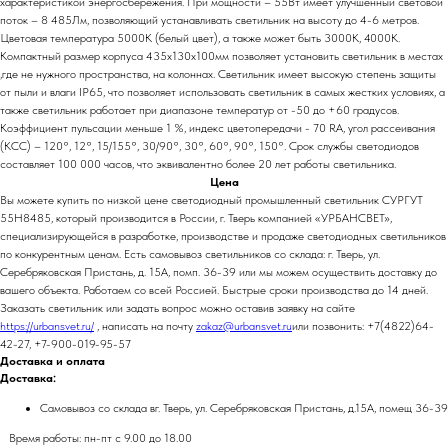
характеристикой энергосбережения. При мощности – 55Вт имеет улучшенный световой
поток – 8 485Лм, позволяющий устанавливать светильник на высоту до 4-6 метров.
Цветовая температура 5000К (белый цвет), а также может быть 3000К, 4000К.
Компактный размер корпуса 435х130х100мм позволяет установить светильник в местах
,где не нужного пространства, на колоннах. Светильник имеет высокую степень защиты
от пыли и влаги IP65, что позволяет использовать светильник в самых жестких условиях, а
также светильник работает при диапазоне температур от -50 до +60 градусов.
Коэффициент пульсации меньше 1 %, индекс цветопередачи - 70 RA, угол рассеивания
(КСС) – 120°, 12°, 15/155°, 30/90°, 30°, 60°, 90°, 150°. Срок службы светодиодов
составляет 100 000 часов, что эквивалентно более 20 лет работы светильника.
Цена
Вы можете купить по низкой цене светодиодный промышленный светильник СУРГУТ
55Н8485, который производится в России, г. Тверь компанией «УРБАНСВЕТ»,
специализирующейся в разработке, производстве и продаже светодиодных светильников
по конкурентным ценам. Есть самовывоз светильников со склада: г. Тверь, ул.
Серебряковская Пристань, д. 15А, помп. 36-39 или мы можем осуществить доставку до
вашего объекта. Работаем со всей Россией. Быстрые сроки производства до 14 дней.
Заказать светильник или задать вопрос можно оставив заявку на сайте
https://urbansvet.ru/
, написать на почту
zakaz@urbansvet.ru
или позвонить: +7(4822)64-
42-27, +7-900-019-95-57
Доставка и оплата
Доставка:
Самовывоз со склада вг. Тверь, ул. Серебряковская Пристань, д.15А, помещ 36-39
Время работы: пн-пт с 9.00 до 18.00