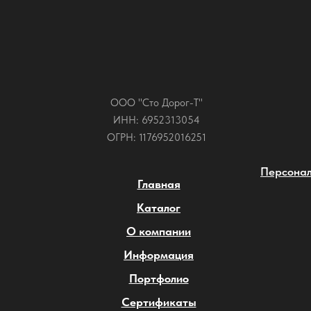
ООО "Сто Дорог-Т"
ИНН: 6952313054
ОГРН: 1176952016251
Персонал
Главная
Каталог
О компании
Информация
Портфолио
Сертификаты