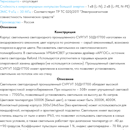
Термозащита
- отсутсвует
Стойкость к микросекундным импульсам большой энергии
- 1 кВ (L-N), 2 кВ (L-PE, N-PE)
ЭМС 9 кГц – 30 МГц
- Соответствует ТР ТС 020/2011 "Электромагнитная
совместимость технических средств"
Производство
- Россия
Описание
Конструкция
Корпус светильника светодиодного промышленного СУРГУТ 50ДИ7700 изготовлен из
анодированного алюминия; цвет корпуса по умолчанию – серый алюминиевый, возможна
покраска в другие цвета. Рассеиватель светильника из светотехнического
поликарбоната. В светильниках УРБАНСВЕТ установлен драйвер «АРГОС», источник
света светодиоды Refond. Используются уплотнители в торцевых крышках для
оперативной замены драйвера (не используется силикон). Промышленный светильник
СУРГУТ 50ДИ7700 имеет крепление в комплекте, что позволяет устанавливать
светильник на потолок или на стену
Описание
Светильник светодиодный промышленный СУРГУТ 50ДИ7700 обладает высокой
характеристикой энергосбережения. При мощности – 50Вт имеет улучшенный световой
поток – 7700Лм, позволяющий устанавливать светильник на высоту до 4х метров.
Цветовая температура 5000К (белый цвет), а также может быть 3000К, 4000К.
Компактный размер корпуса 300х124х67мм (без крепления) может использоваться для
ландшафтной, интерьерной и архитектурной подсветки. Светильник имеет высокую
степень защиты от пыли и влаги IP65, что позволяет использовать светильник в самых
жестких условиях, а также светильник работает при диапазоне температур от -40 до
+90 градусов. Коэффициент пульсации меньше 1 %, индекс цветопередачи - 70 RA, угол