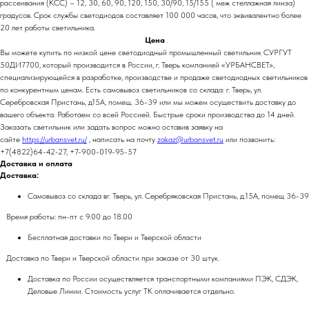
рассеивания (КСС) – 12, 30, 60, 90, 120, 150, 30/90, 15/155 ( меж стеллажная линза)
градусов. Срок службы светодиодов составляет 100 000 часов, что эквивалентно более
20 лет работы светильника.
Цена
Вы можете купить по низкой цене светодиодный промышленный светильник СУРГУТ
50ДИ7700, который производится в России, г. Тверь компанией «УРБАНСВЕТ»,
специализирующейся в разработке, производстве и продаже светодиодных светильников
по конкурентным ценам. Есть самовывоз светильников со склада: г. Тверь, ул.
Серебровская Пристань, д15А, помещ. 36-39 или мы можем осуществить доставку до
вашего объекта. Работаем со всей Россией. Быстрые сроки производства до 14 дней.
Заказать светильник или задать вопрос можно оставив заявку на
сайте
https://urbansvet.ru/
, написать на почту
zakaz@urbansvet.ru
или позвонить:
+7(4822)64-42-27, +7-900-019-95-57
Доставка и оплата
Доставка:
Самовывоз со склада вг. Тверь, ул. Серебряковская Пристань, д.15А, помещ 36-39
Время работы: пн-пт с 9.00 до 18.00
Бесплатная доставки по Твери и Тверской области
Доставка по Твери и Тверской области при заказе от 30 штук.
Доставка по России осуществляется транспортными компаниями ПЭК, СДЭК,
Деловые Линии. Стоимость услуг ТК оплачивается отдельно.