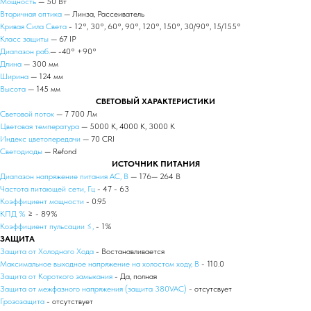
Мощность
— 50 Вт
Вторичная оптика
— Линза, Рассеиватель
Кривая Сила Света
- 12°, 30°, 60°, 90°, 120°, 150°, 30/90°, 15/155°
Класс защиты
— 67 IP
Диапазон раб.
— -40° +90°
Длина
— 300 мм
Ширина
— 124 мм
Высота
— 145 мм
СВЕТОВЫЙ ХАРАКТЕРИСТИКИ
Световой поток
— 7 700 Лм
Цветовая температура
— 5000 К, 4000 К, 3000 К
Индекс цветопередачи
— 70 CRI
Светодиоды
— Refond
ИСТОЧНИК ПИТАНИЯ
Диапазон напряжение питания АС, В
— 176— 264 В
Частота питающей сети, Гц
- 47 - 63
Коэффициент мощности
- 0.95
КПД %
≥ - 89%
Коэффициент пульсации ≤,
- 1%
ЗАЩИТА
Защита от Холодного Хода
- Востанавливается
Максимальное выходное напряжение на холостом ходу, В
- 110.0
Защита от Короткого замыкания
- Да, полная
Защита от межфазного напряжения (защита 380VAC)
- отсутсвует
Грозозащита
- отсутствует