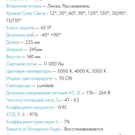
Вторичная оптика
— Линза, Рассеиватель
Кривая Сила Света
- 12°, 30°, 60°, 90°, 120°, 150°, 30/90°,
15/155°
Класс защиты
— 65 IP
Диапазон раб.
— -40° +90°
Длина
— 225 мм
Ширина
— 245мм
Высота
— 140 мм
Световой поток
— 11 000 Лм
Цветовая температура
— 5000 К, 4000 К, 3000 К
Индекс цветопередачи
— 70 CRI
Светодиоды
— Lumileds
Диапазон напряжение питания АС, В
— 176— 264 В
Частота питающей сети, Гц
- 47 - 63
Коэффициент мощности
- 0.95
КПД %
≥ - 91%
Коэффициент пульсации ≤,
- 1%
Защита от Холодного Хода
- Восстанавливается