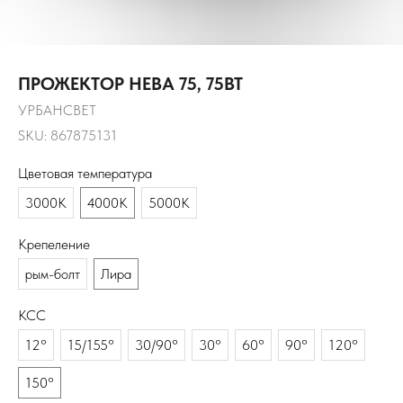
ПРОЖЕКТОР НЕВА 75, 75ВТ
УРБАНСВЕТ
SKU:
867875131
Цветовая температура
3000К
4000К
5000К
Крепеление
рым-болт
Лира
КСС
12°
15/155°
30/90°
30°
60°
90°
120°
150°