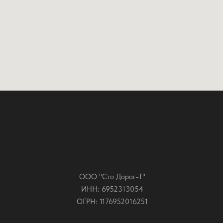
ООО "Сто Дорог-Т"
ИНН: 6952313054
ОГРН: 1176952016251