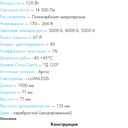
Мощность
— 120 Вт
Световой поток
— 14 500 Лм
Рассеиватель
— Поликарбонат микропризма
Напряжение
— 170— 264 В
Цветовая температура
— 5000 К, 4000 К, 3000 К
Класс защиты
— 67 IP
Индекс цветопередачи
— 80
Коэффициент пульсации
— 1%
Диапазон раб
.— -45 +45°С
Кривая Сила Света
— °Д 120°
Источник питания
- Аргос
Светодиоды
—LUMILEDS
Длина
— 1500 мм
Ширина
— 77 мм
Высота
— 77 мм
Высота с кронштейном, мм
— 135 мм
Цвет
- серебристый (анодированный)
Описание
Конструкция