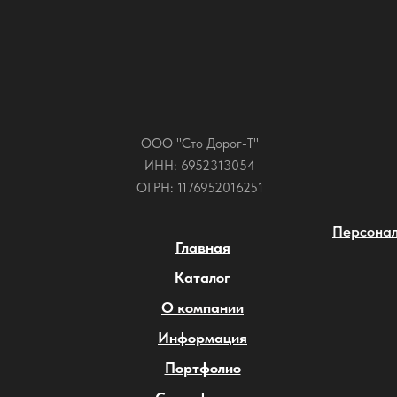
ООО "Сто Дорог-Т"
ИНН: 6952313054
ОГРН: 1176952016251
Персонал
Главная
Каталог
О компании
Информация
Портфолио