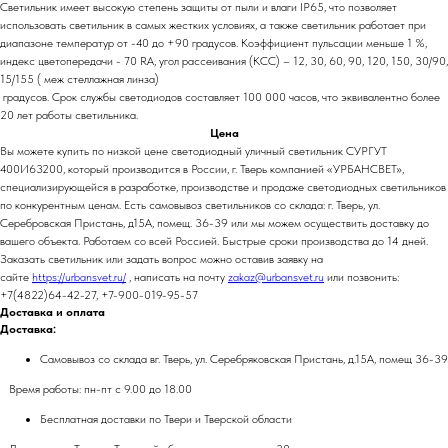
Светильник имеет высокую степень защиты от пыли и влаги IP65, что позволяет
использовать светильник в самых жестких условиях, а также светильник работает при
диапазоне температур от -40 до +90 градусов. Коэффициент пульсации меньше 1 %,
индекс цветопередачи - 70 RA, угол рассеивания (КСС) – 12, 30, 60, 90, 120, 150, 30/90,
15/155 ( меж стеллажная линза)
градусов. Срок службы светодиодов составляет 100 000 часов, что эквивалентно более
20 лет работы светильника.
Цена
Вы можете купить по низкой цене светодиодный уличный светильник СУРГУТ
400И63200, который производится в России, г. Тверь компанией «УРБАНСВЕТ»,
специализирующейся в разработке, производстве и продаже светодиодных светильников
по конкурентным ценам. Есть самовывоз светильников со склада: г. Тверь, ул.
Серебровская Пристань, д15А, помещ. 36-39 или мы можем осуществить доставку до
вашего объекта. Работаем со всей Россией. Быстрые сроки производства до 14 дней.
Заказать светильник или задать вопрос можно оставив заявку на
сайте
https://urbansvet.ru/
, написать на почту
zakaz@urbansvet.ru
или позвонить:
+7(4822)64-42-27, +7-900-019-95-57
Доставка и оплата
Доставка:
Самовывоз со склада вг. Тверь, ул. Серебряковская Пристань, д.15А, помещ 36-39
Время работы: пн-пт с 9.00 до 18.00
Бесплатная доставки по Твери и Тверской области