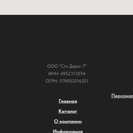
ООО "Сто Дорог-Т"
ИНН: 6952313054
ОГРН: 1176952016251
Персонал
Главная
Каталог
О компании
Информация