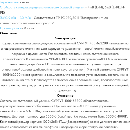
Термозащита
- есть
Стойкость к микросекундным импульсам большой энергии
- 4 кВ (L-N), 6 кВ (L-PE, N-
PE)
ЭМС 9 кГц – 30 МГц
- Соответствует ТР ТС 020/2011 "Электромагнитная
совместимость технических средств"
Производство
- Россия
Описание
Конструкция
Корпус светильника светодиодного промышленный СУРГУТ 400И63200 изготовлен из
анодированного алюминия; цвет корпуса по умолчанию – серый алюминиевый, возможна
покраска в другие цвета. Рассеиватель светильника из светотехнического
поликарбоната. В светильниках УРБАНСВЕТ установлен драйвер «АРГОС», источник
света светодиоды Refond. Используются уплотнители в торцевых крышках для
оперативной замены драйвера (не используется силикон). Уличный светильник СУРГУТ
400И63200 имеет крепление в комплекте, что позволяет устанавливать светильник на
потолок или на стену. Используется для освещения промышленных , производственных
пространств, ангаров,цехов , рембоксов, складских помещений , спортивных помещений,
стадионови т.д
Описание
Светильник светодиодный уличный СУРГУТ 400И63200 обладает высокой
характеристикой энергосбережения. При мощности – 400Вт имеет улучшенный
световой поток – 63200Лм, позволяющий устанавливать светильник на высоту от 14
метров. Цветовая температура 5000К (белый цвет), а также может быть 3000К, 4000К.
Компактный размер корпуса 1020х265х67мм (без крепления) кроме уличного исполнения
может использоваться для ландшафтной, интерьерной и архитектурной подсветки.