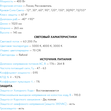
Мощность
— 400 Вт
Вторичная оптика
— Линза, Рассеиватель
Кривая Сила Света
- 12°, 30°, 60°, 90°, 120°, 150°, 30/90°, 15/155°
Класс защиты
— 67 IP
Диапазон раб.
— -40° +90°
Длина
— 1020 мм
Ширина
— 265 мм
Высота
— 145 мм
СВЕТОВЫЙ ХАРАКТЕРИСТИКИ
Световой поток
— 63 200 Лм
Цветовая температура
— 5000 К, 4000 К, 3000 К
Индекс цветопередачи
— 70 CRI
Светодиоды
— Refond
ИСТОЧНИК ПИТАНИЯ
Диапазон напряжение питания АС, В
— 176— 264 В
Частота питающей сети, Гц
- 47 - 63
Коэффициент мощности
- 0.95
КПД %
≥ - 92%
Коэффициент пульсации ≤,
- 1%
ЗАЩИТА
Защита от Холодного Хода
- Востанавливается
Максимальное выходное напряжение на холостом ходу, В
- 195.0
Защита от Короткого замыкания
- Да, полная
Защита от межфазного напряжения (защита 380VAC)
- есть
Грозозащита
- есть