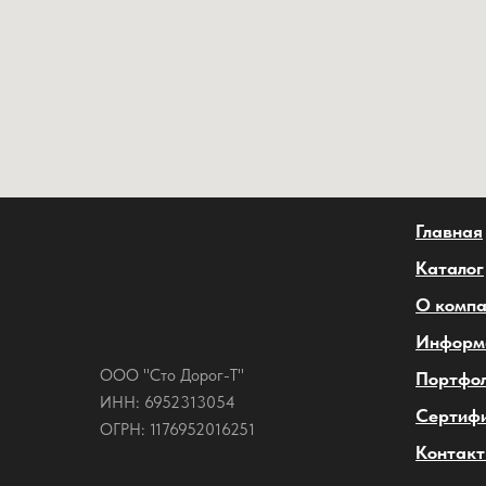
Главная
Каталог
О комп
Информ
ООО "Сто Дорог-Т"
Портфо
ИНН: 6952313054
Сертиф
ОГРН: 1176952016251
Контак