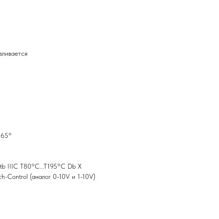
вливается
×65°
 tb IIIC T80°C...T195°C Db X
ch-Control (аналог 0-10V и 1-10V)