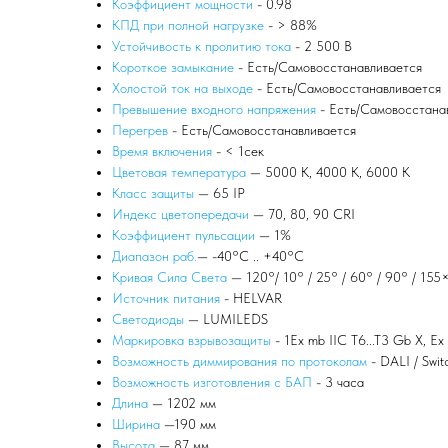
Коэффициент мощности
- 0.98
КПД при полной нагрузке
- > 88%
Устойчивость к пролитию тока
- 2 500 В
Короткое замыкание
- Есть/Самовосстанавливается
Холостой ток на выходе
- Есть/Самовосстанавливается
Превышение входного напряжения
- Есть/Самовосстана
Перегрев
- Есть/Самовосстанавливается
Время включения
- < 1сек
Цветовая температура
— 5000 К, 4000 К, 6000 К
Класс защиты
— 65 IP
Индекс цветопередачи
— 70, 80, 90 CRI
Коэффициент пульсации
— 1%
Диапазон раб.
— -40°С .. +40°C
Кривая Сила Света
— 120°/ 10° / 25° / 60° / 90° / 155
Источник питания
- HELVAR
Светодиоды
— LUMILEDS
Маркировка взрывозащиты
- 1Ex mb IIC T6...T3 Gb X, Ex
Возможность диммирования по протоколам
- DALI / Swit
Возможность изготовления с БАП
- 3 часа
Длина
— 1202 мм
Ширина
—190 мм
Высота
— 87 мм