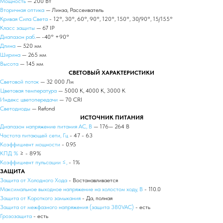
Мощность
— 200 Вт
Вторичная оптика
— Линза, Рассеиватель
Кривая Сила Света
- 12°, 30°, 60°, 90°, 120°, 150°, 30/90°, 15/155°
Класс защиты
— 67 IP
Диапазон раб.
— -40° +90°
Длина
— 520 мм
Ширина
— 265 мм
Высота
— 145 мм
СВЕТОВЫЙ ХАРАКТЕРИСТИКИ
Световой поток
— 32 000 Лм
Цветовая температура
— 5000 К, 4000 К, 3000 К
Индекс цветопередачи
— 70 CRI
Светодиоды
— Refond
ИСТОЧНИК ПИТАНИЯ
Диапазон напряжение питания АС, В
— 176— 264 В
Частота питающей сети, Гц
- 47 - 63
Коэффициент мощности
- 0.95
КПД %
≥ - 89%
Коэффициент пульсации ≤,
- 1%
ЗАЩИТА
Защита от Холодного Хода
- Востанавливается
Максимальное выходное напряжение на холостом ходу, В
- 110.0
Защита от Короткого замыкания
- Да, полная
Защита от межфазного напряжения (защита 380VAC)
- есть
Грозозащита
- есть