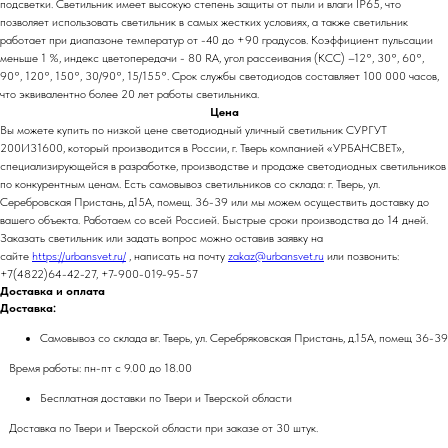
подсветки. Светильник имеет высокую степень защиты от пыли и влаги IP65, что
позволяет использовать светильник в самых жестких условиях, а также светильник
работает при диапазоне температур от -40 до +90 градусов. Коэффициент пульсации
меньше 1 %, индекс цветопередачи - 80 RA, угол рассеивания (КСС) –12°, 30°, 60°,
90°, 120°, 150°, 30/90°, 15/155°. Срок службы светодиодов составляет 100 000 часов,
что эквивалентно более 20 лет работы светильника.
Цена
Вы можете купить по низкой цене светодиодный уличный светильник СУРГУТ
200И31600, который производится в России, г. Тверь компанией «УРБАНСВЕТ»,
специализирующейся в разработке, производстве и продаже светодиодных светильников
по конкурентным ценам. Есть самовывоз светильников со склада: г. Тверь, ул.
Серебровская Пристань, д15А, помещ. 36-39 или мы можем осуществить доставку до
вашего объекта. Работаем со всей Россией. Быстрые сроки производства до 14 дней.
Заказать светильник или задать вопрос можно оставив заявку на
сайте
https://urbansvet.ru/
, написать на почту
zakaz@urbansvet.ru
или позвонить:
+7(4822)64-42-27, +7-900-019-95-57
Доставка и оплата
Доставка:
Самовывоз со склада вг. Тверь, ул. Серебряковская Пристань, д.15А, помещ 36-39
Время работы: пн-пт с 9.00 до 18.00
Бесплатная доставки по Твери и Тверской области
Доставка по Твери и Тверской области при заказе от 30 штук.