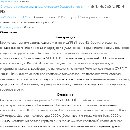
Термозащита
- есть
Стойкость к микросекундным импульсам большой энергии
- 4 кВ (L-N), 6 кВ (L-PE, N-
PE)
ЭМС 9 кГц – 30 МГц
- Соответствует ТР ТС 020/2011 "Электромагнитная
совместимость технических средств"
Производство
- Россия
Описание
Конструкция
Корпус светильника светодиодного уличного СУРГУТ 200И31600 изготовлен из
анодированного алюминия; цвет корпуса по умолчанию – серый алюминиевый, возможна
покраска в другие цвета. Рассеиватель светильника из светотехнического
поликарбоната. В светильниках УРБАНСВЕТ установлен драйвер «АРГОС», источник
света светодиоды Refond. Используются уплотнители в торцевых крышках для
оперативной замены драйвера (не используется силикон). Уличный светильник СУРГУТ
200И31600 имеет консольное крепление в комплекте, что позволяет устанавливать
светильник на столб или на стену с помощью кронштейна для освещения улицы, парковки,
двора, открытой площадки, территории производственных зон, гаражных кооперативов,
поселков и дачи.
Описание
Светильник светодиодный уличный СУРГУТ 200И31600 обладает высокой
характеристикой энергосбережения. При мощности – 200Вт имеет улучшенный
световой поток – 31600Лм, позволяющий устанавливать светильник на высоту от 11 до
20 метров. Цветовая температура 5000К (белый цвет), а также может быть 3000К,
4000К. Компактный размер корпуса 520х265х67мм (без крепления) кроме уличного
исполнения может использоваться для ландшафтной, интерьерной и архитектурной