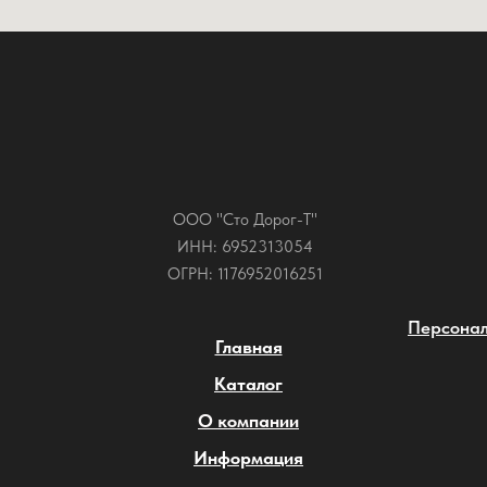
ООО "Сто Дорог-Т"
ИНН: 6952313054
ОГРН: 1176952016251
Персонал
Главная
Каталог
О компании
Информация