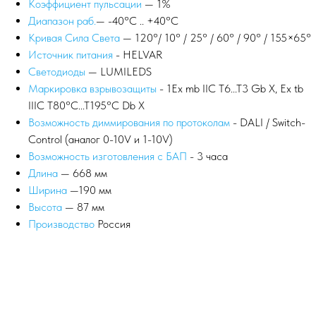
Коэффициент пульсации
— 1%
Диапазон раб.
— -40°С .. +40°C
Кривая Сила Света
— 120°/ 10° / 25° / 60° / 90° / 155×65°
Источник питания
- HELVAR
Светодиоды
— LUMILEDS
Маркировка взрывозащиты
- 1Ex mb IIC T6...T3 Gb X, Ex tb
IIIC T80°C...T195°C Db X
Возможность диммирования по протоколам
- DALI / Switch-
Control (аналог 0-10V и 1-10V)
Возможность изготовления с БАП
- 3 часа
Длина
— 668 мм
Ширина
—190 мм
Высота
— 87 мм
Производство
Россия