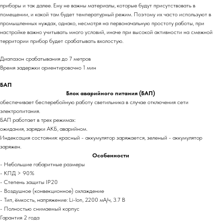
приборы и так далее. Ему не важны материалы, которые будут присутствовать в
помещении, и какой там будет температурный режим. Поэтому их часто используют в
промышленных нуждах, однако, несмотря на первоначальную простоту работы, при
настройке важно учитывать много условий, иначе при высокой активности на смежной
территории прибор будет срабатывать вхолостую.
Диапазон срабатывания до 7 метров
Время задержки ориентировочно 1 мин
БАП
Блок аварийного питания (БАП)
обеспечивает бесперебойную работу светильника в случае отключения сети
электропитания.
БАП работает в трех режимах:
ожидания, зарядки АКБ, аварийном.
Индексация состояния: красный - аккумулятор заряжается, зеленый - аккумулятор
заряжен.
Особенности
- Небольшие габаритные размеры
- КПД > 90%
- Степень защиты IP20
- Воздушное (конвекционное) охлаждение
- Тип, ёмкость, напряжение: Li-lon, 2200 мА/ч, 3.7 В
- Полностью снимаемый корпус
Гарантия 2 года