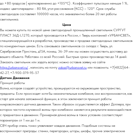
до +80 градусов ( кратковременно до +105°С) . Коэффициент пульсации меньше 1 %,
индекс цветопередачи - 80 RA, угол рассеивания (КСС) – 120°. Срок службы
светодиодов составляет 100000 часов, что эквивалентно более 20 лет работы
светильника.
Цена
Вы можете купить по низкой цене светодиодный промышленный светильник СУРГУТ
ПЛАСТ 36Д-L1270, который производится в России, г. Тверь компанией «УРБАНСВЕТ»,
специализирующейся в разработке, производстве и продаже светодиодных светильников
по конкурентным ценам. Есть самовывоз светильников со склада: г. Тверь, ул.
Серебровская Пристань, д15А, помещ. 36-39 или мы можем осуществить доставку до
вашего объекта. Работаем со всей Россией. Быстрые сроки производства до 14 дней.
Заказать светильник или задать вопрос можно оставив заявку на сайте
https://urbansvet.ru/
, написать на почту
zakaz@urbansvet.ru
или позвонить: +7(4822)64-
42-27, +7-900-019-95-57
Датчик Движения
Принцип работы
Волна, которая создаёт устройство, проецируются на окружающее пространство,
предметы. Если происходят хотя бы незначительные колебания, они воспринимаются, как
старт для начала заложенной функции, в этом заключается принцип работы
микроволнового датчика движения. Таким образом осуществляется эффект Доплера, при
котором частота изучаемой волны при колебании меняется в результате взаимодействия
с предметами в движении. Примерная длина волны в таких условиях соответствует
параметрам от 1 мм до 1 м.
СВЧ прибор очень тонко улавливает каждое движение. Подобные системы не
воспринимают преграды: стенки, перегородки, шторы, шкафы, прочие электрические