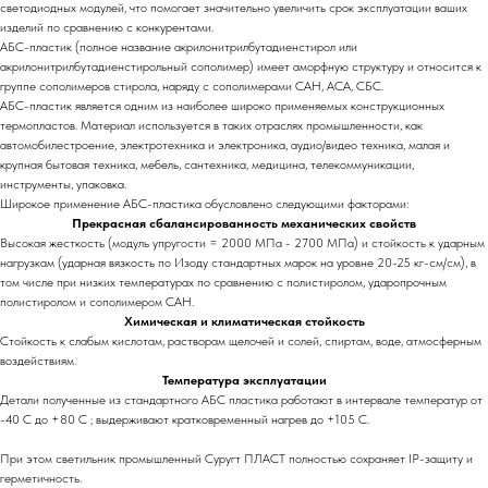
светодиодных модулей, что помогает значительно увеличить срок эксплуатации ваших
изделий по сравнению с конкурентами.
АБС-пластик (полное название акрилонитрилбутадиенстирол или
акрилонитрилбутадиенстирольный сополимер) имеет аморфную структуру и относится к
группе сополимеров стирола, наряду с сополимерами САН, АСА, СБС.
АБС-пластик является одним из наиболее широко применяемых конструкционных
термопластов. Материал используется в таких отраслях промышленности, как
автомобилестроение, электротехника и электроника, аудио/видео техника, малая и
крупная бытовая техника, мебель, сантехника, медицина, телекоммуникации,
инструменты, упаковка.
Широкое применение АБС-пластика обусловлено следующими факторами:
Прекрасная сбалансированность механических свойств
Высокая жесткость (модуль упругости = 2000 МПа - 2700 МПа) и стойкость к ударным
нагрузкам (ударная вязкость по Изоду стандартных марок на уровне 20-25 кг-см/см), в
том числе при низких температурах по сравнению с полистиролом, ударопрочным
полистиролом и сополимером САН.
Химическая и климатическая стойкость
Стойкость к слабым кислотам, растворам щелочей и солей, спиртам, воде, атмосферным
воздействиям.
Температура эксплуатации
Детали полученные из стандартного АБС пластика работают в интервале температур от
-40 C до +80 С ; выдерживают кратковременный нагрев до +105 С.
При этом светильник промышленный Суругт ПЛАСТ полностью сохраняет IP-защиту и
герметичность.