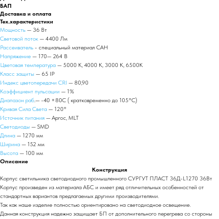
БАП
Доставка и оплата
Тех.характеристики
Мощность
— 36 Вт
Световой поток
— 4400 Лм
Рассеиватель
- специальный материал САН
Напряжение
— 170— 264 В
Цветовая температура
— 5000 К, 4000 К, 3000 К, 6500К
Класс защиты
— 65 IP
Индекс цветопередачи CRI
— 80,90
Коэффициент пульсации
— 1%
Диапазон раб
.— -40 +80С ( кратковременно до 105°С)
Кривая Сила Света
— 120°
Источник питания
— Аргос, MLT
Светодиоды
— SMD
Длина
— 1270 мм
Ширина
— 152 мм
Высота
— 100 мм
Описание
Конструкция
Корпус светильника светодиодного промышленного СУРГУТ ПЛАСТ 36Д-L1270 36Вт
Корпус произведен из материала АБС и имеет ряд отличительных особенностей от
стандартных вариантов предлагаемых другими производителями.
Так как наше изделие полностью ориентировано на светодиодное освещение.
Данная конструкция надежно защищает БП от дополнительного перегрева со стороны