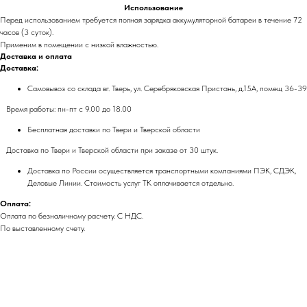
Использование
Перед использованием требуется полная зарядка аккумуляторной батареи в течение 72
часов (3 суток).
Применим в помещении с низкой влажностью.
Доставка и оплата
Доставка:
Самовывоз со склада вг. Тверь, ул. Серебряковская Пристань, д.15А, помещ 36-39
Время работы: пн-пт с 9.00 до 18.00
Бесплатная доставки по Твери и Тверской области
Доставка по Твери и Тверской области при заказе от 30 штук.
Доставка по России осуществляется транспортными компаниями ПЭК, СДЭК,
Деловые Линии. Стоимость услуг ТК оплачивается отдельно.
Оплата:
Оплата по безналичному расчету. С НДС.
По выставленному счету.