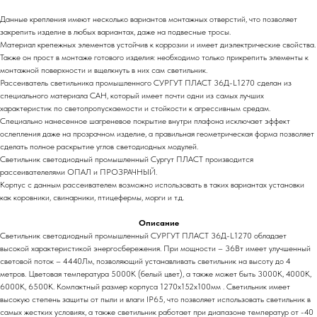
Данные крепления имеют несколько вариантов монтажных отверстий, что позволяет
закрепить изделие в любых вариантах, даже на подвесные тросы.
Материал крепежных элементов устойчив к коррозии и имеет диэлектрические свойства.
Также он прост в монтаже готового изделия: необходимо только прикрепить элементы к
монтажной поверхности и вщелкнуть в них сам светильник.
Рассеиватель светильника промышленного СУРГУТ ПЛАСТ 36Д-L1270 сделан из
специального материала САН, который имеет почти одни из самых лучших
характеристик по светопропускаемости и стойкости к агрессивным средам.
Специально нанесенное шагреневое покрытие внутри плафона исключает эффект
ослепления даже на прозрачном изделие, а правильная геометрическая форма позволяет
сделать полное раскрытие углов светодиодных модулей.
Светильник светодиодный промышленный Сургут ПЛАСТ производится
рассеивателелями ОПАЛ и ПРОЗРАЧНЫЙ.
Корпус с данным рассеивателем возможно использовать в таких вариантах установки
как коровники, свинарники, птицефермы, морги и т.д.
Описание
Светильник светодиодный промышленный СУРГУТ ПЛАСТ 36Д-L1270 обладает
высокой характеристикой энергосбережения. При мощности – 36Вт имеет улучшенный
световой поток – 4440Лм, позволяющий устанавливать светильник на высоту до 4
метров. Цветовая температура 5000К (белый цвет), а также может быть 3000К, 4000К,
6000К, 6500К. Компактный размер корпуса 1270х152х100мм . Светильник имеет
высокую степень защиты от пыли и влаги IP65, что позволяет использовать светильник в
самых жестких условиях, а также светильник работает при диапазоне температур от -40