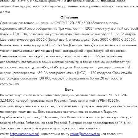
столб или на стену с помощью кронштейна для освещения улицы, парковки, двора,
открытой площадки, территории производственных зон, гаражных кооперативов, поселков
и дачи.
Описание
Светильник светодиодный уличный СУРГУТ 120-3Д14500 обладает высокой
характеристикой энергосбережения. При мощности – 120Вт имеет улучшенный световой
поток – 12700Лм, позволяющий устанавливать светильник на высоту от 10 до 12 метров.
Цветовая температура 5000К (белый цвет), а также может быть 3000К, 4000К, 5000К.
Компактный размер корпуса 500х231х77мм (без крепления) кроме уличного исполнения
может использоваться для ландшафтной, интерьерной и архитектурной подсветки.
Светильник имеет высокую степень защиты от пыли и влаги IP65, что позволяет
использовать светильник в самых жестких условиях, а также светильник работает при
диапазоне температур от -45 до +45 градусов. Коэффициент пульсации меньше 1 %,
индекс цветопередачи - 80 RA, угол рассеивания (КСС) – 120 градусов. Срок службы
светодиодов составляет 100 000 часов, что эквивалентно более 20 лет работы
светильника.
Цена
Вы можете купить по низкой цене светодиодный уличный светильник СУРГУТ 120-
3Д14500, который производится в России, г. Тверь компанией «УРБАНСВЕТ»,
специализирующейся в разработке, производстве и продаже светодиодных светильников
по конкурентным ценам. Есть самовывоз светильников со склада: г. Тверь, ул.
Серебровская Пристань, д15А, помещ. 36-39 или мы можем осуществить доставку до
вашего объекта. Работаем со всей Россией. Быстрые сроки производства до 14 дней.
Заказать светильник или задать вопрос можно оставив заявку на
сайте
https://urbansvet.ru/
, написать на почту
zakaz@urbansvet.ru
или позвонить: