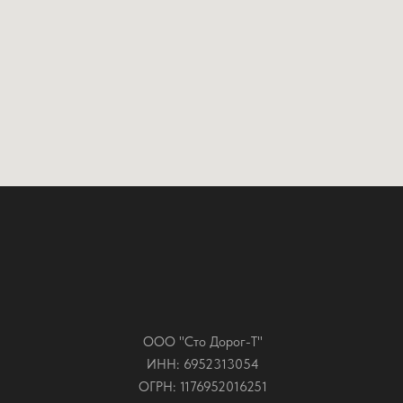
ООО "Сто Дорог-Т"
ИНН: 6952313054
ОГРН: 1176952016251