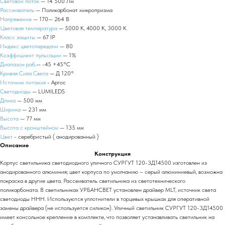
Световой поток
— 14 500 Лм
Рассеиватель
— Поликарбонат микропризма
Напряжение
— 170— 264 В
Цветовая температура
— 5000 К, 4000 К, 3000 К
Класс защиты
— 67 IP
Индекс цветопередачи
— 80
Коэффициент пульсации
— 1%
Диапазон раб
.— -45 +45°С
Кривая Сила Света
— Д 120°
Источник питания
- Аргос
Светодиоды
— LUMILEDS
Длина
— 500 мм
Ширина
— 231 мм
Высота
— 77 мм
Высота с кронштейном
— 135 мм
Цвет
- серебристый ( анодированный )
Описание
Конструкция
Корпус светильника светодиодного уличного СУРГУТ 120-3Д14500 изготовлен из
анодированного алюминия; цвет корпуса по умолчанию – серый алюминиевый, возможна
покраска в другие цвета. Рассеиватель светильника из светотехнического
поликарбоната. В светильниках УРБАНСВЕТ установлен драйвер MLT, источник света
светодиоды HHH. Используются уплотнители в торцевых крышках для оперативной
замены драйвера (не используется силикон). Уличный светильник СУРГУТ 120-3Д14500
имеет консольное крепление в комплекте, что позволяет устанавливать светильник на