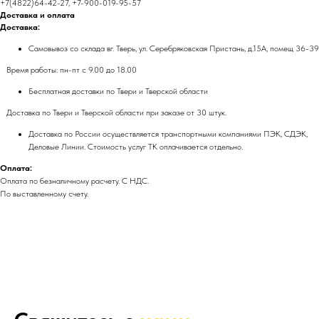
+7(4822)64-42-27, +7-900-019-95-57
Доставка и оплата
Доставка:
Самовывоз со склада вг. Тверь, ул. Серебряковская Пристань, д.15А, помещ 36-39
Время работы: пн-пт с 9.00 до 18.00
Бесплатная доставки по Твери и Тверской области
Доставка по Твери и Тверской области при заказе от 30 штук.
Доставка по России осуществляется транспортными компаниями ПЭК, СДЭК,
Деловые Линии. Стоимость услуг ТК оплачивается отдельно.
Оплата:
Оплата по безналичному расчету. С НДС.
По выставленному счету.