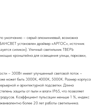
 по умолчанию – серый алюминиевый, возможна
 УРБАНСВЕТ установлен драйвер «АРГОС», источник
зуется силикон). Уличный светильник ТВЕРЬ
помощью кронштейна для освещения улицы, парковки,
сти – 300Вт имеет улучшенный световой поток –
акже может быть 3000К, 4000К, 5000К. Размер корпуса
терьерной и архитектурной подсветки. Длина
епень защиты от пыли и влаги IP65, что позволяет
 градусов. Коэффициент пульсации меньше 1 %, индекс
эквивалентно более 20 лет работы светильника.