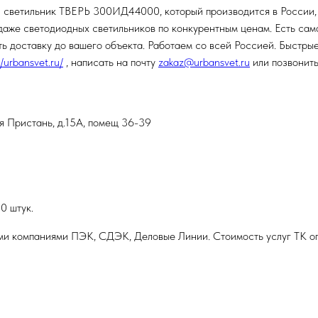
й светильник ТВЕРЬ 300ИД44000, который производится в России,
же светодиодных светильников по конкурентным ценам. Есть самовы
 доставку до вашего объекта. Работаем со всей Россией. Быстрые
//urbansvet.ru/
, написать на почту
zakaz@urbansvet.ru
или позвонить
ая Пристань, д.15А, помещ 36-39
0 штук.
ми компаниями ПЭК, СДЭК, Деловые Линии. Стоимость услуг ТК оп