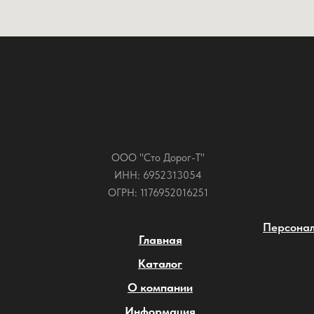
ООО "Сто Дорог-Т"
ИНН: 6952313054
ОГРН: 1176952016251
Персонал
Главная
Каталог
О компании
Информация