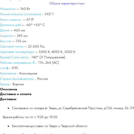
Общие характеристики
Мощность
— 160 Вт
Климатическое исполнение
- УХЛ 1
Класс защиты
— 67 IP
Диапазон раб
.— -60° +50° С
Длина
— 465 мм
Ширина
— 245 мм
Высота
— 150 мм
Световой поток
— 25 600 Лм,
Цветовая температура
— 5000 К, 4000 К, 3000 К
Кривая Сила света
- 140° (Л Полуширокая)
Рабочее напряжение, В
- 176...264 (AС)
сos φ
- 0.95
Крепление
- Консольное
Страна производитель
- Россия
Бренд
- Вирона
Описание
Доставка и оплата
Доставка:
Самовывоз со склада вг. Тверь, ул. Серебряковская Пристань, д.15А, помещ 36-39
Время работы: пн-пт с 9.00 до 18.00
Бесплатная доставки по Твери и Тверской области