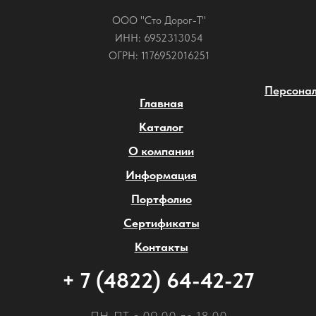
ООО "Сто Дорог-Т"
ИНН: 6952313054
ОГРН: 1176952016251
Персонал
Главная
Каталог
О компании
Информация
Портфолио
Сертификаты
Контакты
+ 7 (4822) 64-42-27