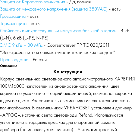
Защита от Короткого замыкания
- Да, полная
Защита от межфазного напряжения (защита 380VAC)
- есть
Грозозащита
- есть
Термозащита
- есть
Стойкость к микросекундным импульсам большой энергии
- 4 кВ
(L-N), 6 кВ (L-PE, N-PE)
ЭМС 9 кГц – 30 МГц
- Соответствует ТР ТС 020/2011
"Электромагнитная совместимость технических средств"
Производство
- Россия
Описание
Конструкция
Корпус светильника светодиодного автомагистрального КАРЕЛИЯ
100М16000 изготовлен из анодированного алюминия; цвет
корпуса по умолчанию – серый алюминиевый, возможна покраска
в другие цвета. Рассеиватель светильника из светотехнического
поликарбоната. В светильниках УРБАНСВЕТ установлен драйвер
«АРГОС», источник света светодиоды Refond. Используются
уплотнители в торцевых крышках для оперативной замены
драйвера (не используется силикон). . Автомагистральный