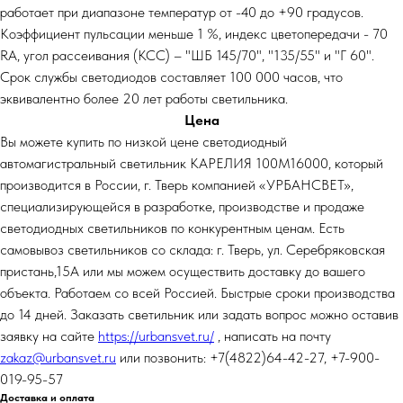
работает при диапазоне температур от -40 до +90 градусов.
Коэффициент пульсации меньше 1 %, индекс цветопередачи - 70
RA, угол рассеивания (КСС) – "ШБ 145/70", "135/55" и "Г 60".
Срок службы светодиодов составляет 100 000 часов, что
эквивалентно более 20 лет работы светильника.
Цена
Вы можете купить по низкой цене светодиодный
автомагистральный светильник КАРЕЛИЯ 100М16000, который
производится в России, г. Тверь компанией «УРБАНСВЕТ»,
специализирующейся в разработке, производстве и продаже
светодиодных светильников по конкурентным ценам. Есть
самовывоз светильников со склада: г. Тверь, ул. Серебряковская
пристань,15А или мы можем осуществить доставку до вашего
объекта. Работаем со всей Россией. Быстрые сроки производства
до 14 дней. Заказать светильник или задать вопрос можно оставив
заявку на сайте
https://urbansvet.ru/
, написать на почту
zakaz@urbansvet.ru
или позвонить: +7(4822)64-42-27, +7-900-
019-95-57
Доставка и оплата