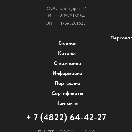
ООО "Сто Дорог-Т"
ИНН: 6952313054
ОГРН: 1176952016251
Персонал
Главная
Каталог
О компании
Информация
Портфолио
Сертификаты
Контакты
+ 7 (4822) 64-42-27