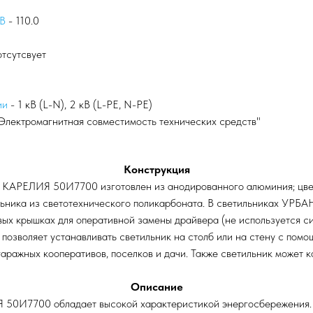
 В
- 110.0
отсутсвует
ии
- 1 кВ (L-N), 2 кВ (L-PE, N-PE)
Электромагнитная совместимость технических средств"
Конструкция
о КАРЕЛИЯ 50И7700 изготовлен из анодированного алюминия; цве
ильника из светотехнического поликарбоната. В светильниках УР
евых крышках для оперативной замены драйвера (не используется 
 позволяет устанавливать светильник на столб или на стену с помо
гаражных кооперативов, поселков и дачи. Также светильник может 
Описание
 50И7700 обладает высокой характеристикой энергосбережения. 