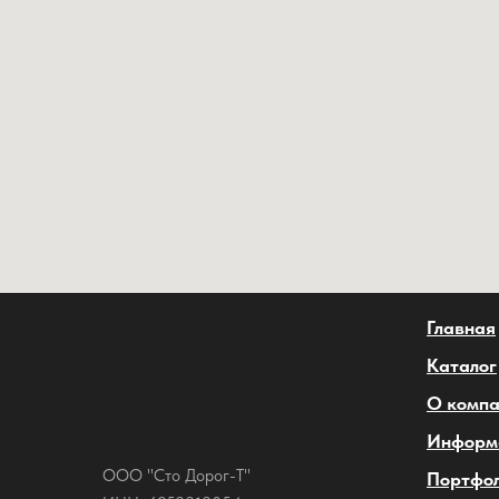
Главная
Каталог
О комп
Информ
ООО "Сто Дорог-Т"
Портфо