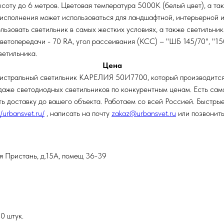
соту до 6 метров. Цветовая температура 5000К (белый цвет), а т
исполнения может использоваться для ландшафтной, интерьерной и
пользовать светильник в самых жестких условиях, а также светильни
ветопередачи - 70 RA, угол рассеивания (КСС) – "ШБ 145/70", "15
ветильника.
Цена
агистральный светильник КАРЕЛИЯ 50И7700, который производится
же светодиодных светильников по конкурентным ценам. Есть самовы
 доставку до вашего объекта. Работаем со всей Россией. Быстрые
//urbansvet.ru/
, написать на почту
zakaz@urbansvet.ru
или позвонит
ая Пристань, д.15А, помещ 36-39
0 штук.