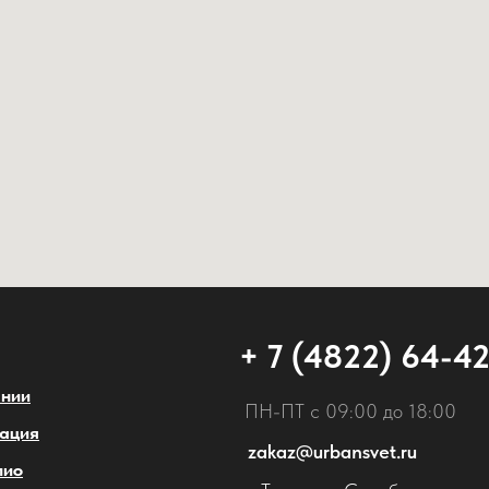
+ 7 (4822) 64-4
ании
ПН-ПТ с 09:00 до 18:00
ация
zakaz@urbansvet.ru
лио