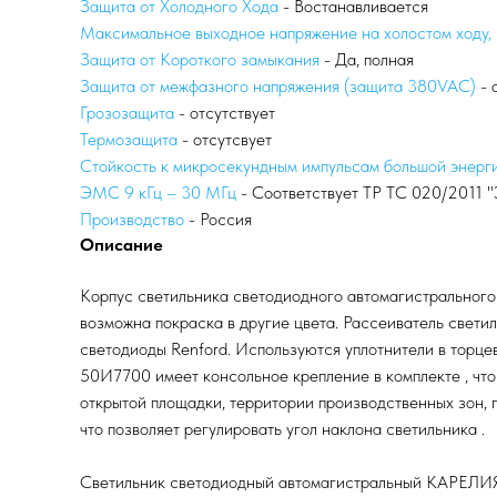
Защита от Холодного Хода
- Востанавливается
Максимальное выходное напряжение на холостом ходу,
Защита от Короткого замыкания
- Да, полная
Защита от межфазного напряжения (защита 380VAC)
- 
Грозозащита
- отсутствует
Термозащита
- отсутсвует
Стойкость к микросекундным импульсам большой энерг
ЭМС 9 кГц – 30 МГц
- Соответствует ТР ТС 020/2011 "
Производство
- Россия
Описание
Корпус светильника светодиодного автомагистральног
возможна покраска в другие цвета. Рассеиватель свет
светодиоды Renford. Используются уплотнители в торц
50И7700 имеет консольное крепление в комплекте , что
открытой площадки, территории производственных зон, 
что позволяет регулировать угол наклона светильника .
Светильник светодиодный автомагистральный КАРЕЛИЯ