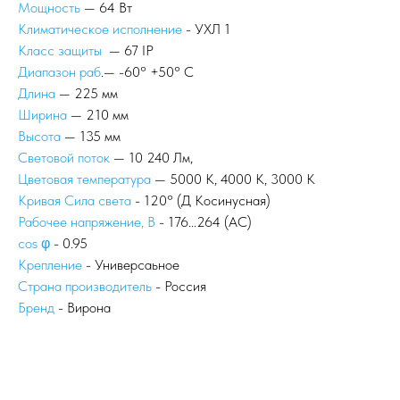
Мощность
— 64 Вт
Климатическое исполнение
- УХЛ 1
Класс защиты
— 67 IP
Диапазон раб
.— -60° +50° С
Длина
— 225 мм
Ширина
— 210 мм
Высота
— 135 мм
Световой поток
— 10 240 Лм,
Цветовая температура
— 5000 К, 4000 К, 3000 К
Кривая Сила света
- 120° (Д Косинусная)
Рабочее напряжение, В
- 176...264 (AС)
сos φ
- 0.95
Крепление
- Универсаьное
Страна производитель
- Россия
Бренд
- Вирона