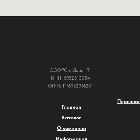
ООО "Сто Дорог-Т"
ИНН: 6952313054
ОГРН: 1176952016251
Персонал
Главная
Каталог
О компании
Информация