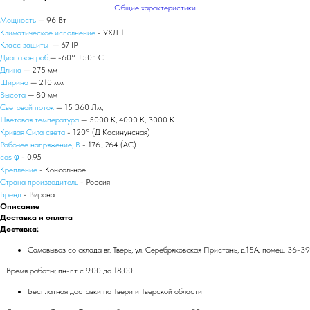
Общие характеристики
Мощность
— 96 Вт
Климатическое исполнение
- УХЛ 1
Класс защиты
— 67 IP
Диапазон раб
.— -60° +50° С
Длина
— 275 мм
Ширина
— 210 мм
Высота
— 80 мм
Световой поток
— 15 360 Лм,
Цветовая температура
— 5000 К, 4000 К, 3000 К
Кривая Сила света
- 120° (Д Косинунсная)
Рабочее напряжение, В
- 176...264 (AС)
сos φ
- 0.95
Крепление
- Консольное
Страна производитель
- Россия
Бренд
- Вирона
Описание
Доставка и оплата
Доставка:
Самовывоз со склада вг. Тверь, ул. Серебряковская Пристань, д.15А, помещ 36-39
Время работы: пн-пт с 9.00 до 18.00
Бесплатная доставки по Твери и Тверской области