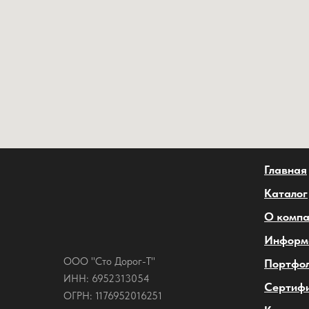
Главная
Каталог
О комп
Информ
ООО "Сто Дорог-Т"
Портфо
ИНН: 6952313054
Сертиф
ОГРН: 1176952016251