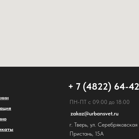
+ 7 (4822) 64-4
ании
ПН-ПТ с 09:00 до 18:00
ация
zakaz@urbansvet.ru
лио
г. Тверь, ул. Серебряковская
икаты
Пристань, 15А