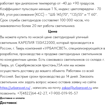
работает при диапазоне температур от -40 до +90 градусов.
Коэффициент пульсации меньше 1 %, индекс цветопередачи - 70
RA, угол рассеивания (КСС) – "ШБ 145/70", "135/55" и "Г 60".
Срок службы светодиодов составляет 100 000 часов, что
эквивалентно более 20 лет работы светильника.
Цена
Вы можете купить по низкой цене светодиодный уличный
светильник КАРЕЛИЯ 150И22000, который производится в
России, г. Тверь компанией «УРБАНСВЕТ», специализирующейся в
разработке, производстве и продаже светодиодных светильников
по конкурентным ценам. Есть самовывоз светильников со склада: г.
Тверь, ул. Серебряковская пристань,15А или мы можем
осуществить доставку до вашего объекта. Работаем со всей
Россией. Быстрые сроки производства до 14 дней. Заказать
светильник или задать вопрос можно оставив заявку на сайте
https://urbansvet.ru/
, написать на почту
zakaz@urbansvet.ru
или
позвонить: +7(4822)64-42-27, +7-900-019-95-57
Доставка и оплата
Доставка: