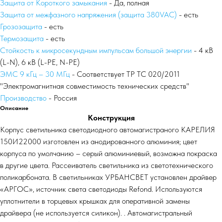
Защита от Короткого замыкания
- Да, полная
Защита от межфазного напряжения (защита 380VAC)
- есть
Грозозащита
- есть
Термозащита
- есть
Стойкость к микросекундным импульсам большой энергии
- 4 кВ
(L-N), 6 кВ (L-PE, N-PE)
ЭМС 9 кГц – 30 МГц
- Соответствует ТР ТС 020/2011
"Электромагнитная совместимость технических средств"
Производство
- Россия
Описание
Конструкция
Корпус светильника светодиодного автомагистраного КАРЕЛИЯ
150И22000 изготовлен из анодированного алюминия; цвет
корпуса по умолчанию – серый алюминиевый, возможна покраска
в другие цвета. Рассеиватель светильника из светотехнического
поликарбоната. В светильниках УРБАНСВЕТ установлен драйвер
«АРГОС», источник света светодиоды Refond. Используются
уплотнители в торцевых крышках для оперативной замены
драйвера (не используется силикон). . Автомагистральный