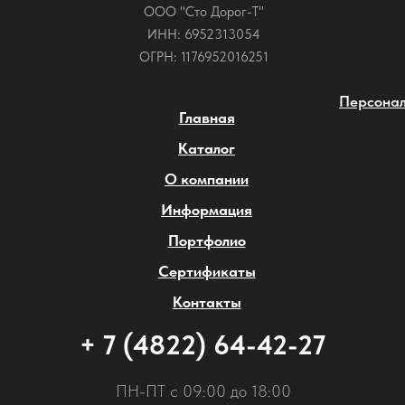
ООО "Сто Дорог-Т"
ИНН: 6952313054
ОГРН: 1176952016251
Персонал
Главная
Каталог
О компании
Информация
Портфолио
Сертификаты
Контакты
+ 7 (4822) 64-42-27
ПН-ПТ с 09:00 до 18:00