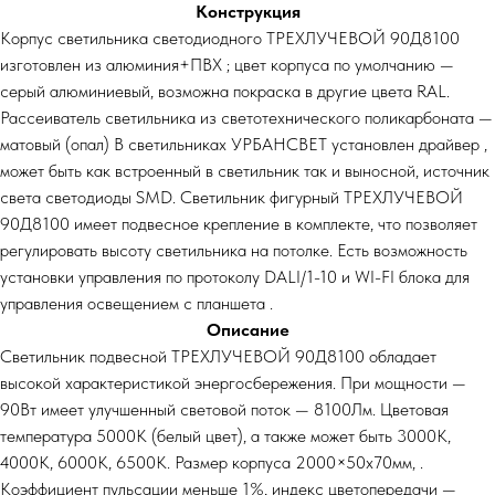
Конструкция
Корпус светильника светодиодного ТРЕХЛУЧЕВОЙ 90Д8100
изготовлен из алюминия+ПВХ ; цвет корпуса по умолчанию —
серый алюминиевый, возможна покраска в другие цвета RAL.
Рассеиватель светильника из светотехнического поликарбоната —
матовый (опал) В светильниках УРБАНСВЕТ установлен драйвер ,
может быть как встроенный в светильник так и выносной, источник
света светодиоды SMD. Светильник фигурный ТРЕХЛУЧЕВОЙ
90Д8100 имеет подвесное крепление в комплекте, что позволяет
регулировать высоту светильника на потолке. Есть возможность
установки управления по протоколу DALI/1-10 и WI-FI блока для
управления освещением с планшета .
Описание
Светильник подвесной ТРЕХЛУЧЕВОЙ 90Д8100 обладает
высокой характеристикой энергосбережения. При мощности —
90Вт имеет улучшенный световой поток — 8100Лм. Цветовая
температура 5000К (белый цвет), а также может быть 3000К,
4000К, 6000К, 6500К. Размер корпуса 2000×50х70мм, .
Коэффициент пульсации меньше 1%, индекс цветопередачи —