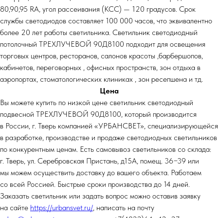
80,90,95 RA, угол рассеивания (КСС) — 120 градусов. Срок
службы светодиодов составляет 100 000 часов, что эквивалентно
более 20 лет работы светильника. Светильник светодиодный
потолочный ТРЕХЛУЧЕВОЙ 90Д8100 подходит для освещения
торговых центров, ресторанов, салонов красоты ,барбершопов,
кабинетов, переговорных , офисных пространств, зон отдыха в
аэропортах, стоматологических клиниках , зон ресепшена и тд.
Цена
Вы можете купить по низкой цене светильник светодиодный
подвесной ТРЕХЛУЧЕВОЙ 90Д8100, который производится
в России, г. Тверь компанией «УРБАНСВЕТ», специализирующейся
в разработке, производстве и продаже светодиодных светильников
по конкурентным ценам. Есть самовывоз светильников со склада:
г. Тверь, ул. Серебровская Пристань, д15А, помещ. 36−39 или
мы можем осуществить доставку до вашего объекта. Работаем
со всей Россией. Быстрые сроки производства до 14 дней.
Заказать светильник или задать вопрос можно оставив заявку
на сайте
https://urbansvet.ru/
, написать на почту