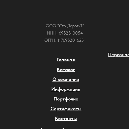
ООО "Сто Дорог-Т"
ИНН: 6952313054
ОГРН: 1176952016251
Персонал
Главная
Каталог
О компании
Информация
Портфолио
Сертификаты
Контакты