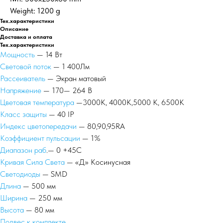
Weight: 1200 g
Тех.характеристики
Описание
Доставка и оплата
Тех.характеристики
Мощность
— 14 Вт
Световой поток
— 1 400Лм
Рассеиватель
— Экран матовый
Напряжение
— 170— 264 В
Цветовая температура
—3000К, 4000К,5000 К, 6500К
Класс защиты
— 40 IP
Индекс цветопередачи
— 80,90,95RA
Коэффициент пульсации
— 1%
Диапазон раб
.— 0 +45С
Кривая Сила Света
— «Д» Косинусная
Светодиоды
— SMD
Длина
— 500 мм
Ширина
— 250 мм
Высота
— 80 мм
Подвес к комплекте