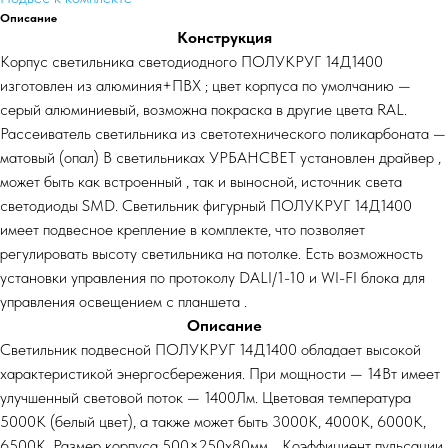
Описание
Конструкция
Корпус светильника светодиодного ПОЛУКРУГ 14Д1400
изготовлен из алюминия+ПВХ ; цвет корпуса по умолчанию —
серый алюминиевый, возможна покраска в другие цвета RAL.
Рассеиватель светильника из светотехнического поликарбоната —
матовый (опал) В светильниках УРБАНСВЕТ установлен драйвер ,
может быть как встроенный , так и выносной, источник света
светодиоды SMD. Светильник фигурный ПОЛУКРУГ 14Д1400
имеет подвесное крепление в комплекте, что позволяет
регулировать высоту светильника на потолке. Есть возможность
установки управления по протоколу DALI/1-10 и WI-FI блока для
управления освещением с планшета .
Описание
Светильник подвесной ПОЛУКРУГ 14Д1400 обладает высокой
характеристикой энергосбережения. При мощности — 14Вт имеет
улучшенный световой поток — 1400Лм. Цветовая температура
5000К (белый цвет), а также может быть 3000К, 4000К, 6000К,
6500К. Размер корпуса 500×250х80мм, . Коэффициент пульсации