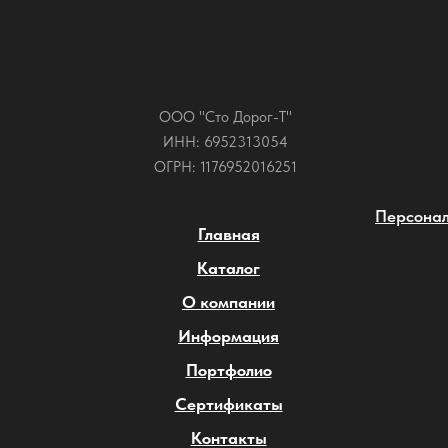
ООО "Сто Дорог-Т"
ИНН: 6952313054
ОГРН: 1176952016251
Персонал
Главная
Каталог
О компании
Информация
Портфолио
Сертификаты
Контакты