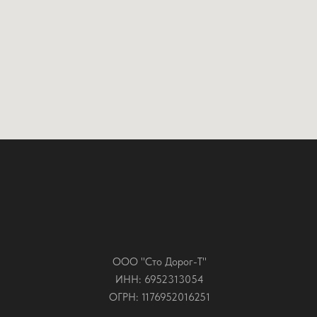
ООО "Сто Дорог-Т"
ИНН: 6952313054
ОГРН: 1176952016251