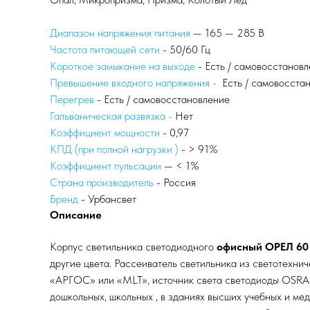
Диапазон напряжения питания
— 165 — 285 В
Частота питающей сети
- 50/60 Гц
Короткое замыкание на выходе
- Есть / самовосстанов
Превышение входного напряжения -
Есть / самовосста
Перегрев
- Есть / самовосстановление
Гальваническая развязка -
Нет
Коэффициент мощности
- 0,97
КПД (при полной нагрузки )
- > 91%
Коэффициент пульсации
— < 1%
Страна производитель
- Россия
Бренд
- Урбансвет
Описание
Корпус светильника светодиодного
офисный ОРЕЛ 60 
другие цвета. Рассеиватель светильника из светот
«АРГОС» или «MLT», источник света светодиоды OSR
дошкольных, школьных , в зданиях высших учебных и ме