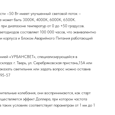
ти –50 Вт имеет улучшенный световой поток –
кже может быть 3000К, 4000К, 6000К, 6500К.
 при диапазоне температур от 0 до +50 градусов.
ветодиодов составляет 100 000 часов, что эквивалентно
три корпуса и Блоком Аварийного Питания работающий
мпанией «УРБАНСВЕТ», специализирующейся в
лада: г. Тверь, ул. Серебряковская пристань,15А или
аказать светильник или задать вопрос можно оставив
-95-57
чительные колебания, они воспринимаются, как старт
уществляется эффект Доплера, при котором частота
 таких условиях соответствует параметрам от 1 мм до 1