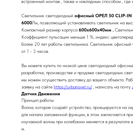
встроенный монтаж , также и накладным способом , где 
Светильник светодиодный
офисный ОРЕЛ 50 CLIP-IN
6000
Лм, позволяющий устанавливать светильник на выс
Компактный размер корпуса
600х600х40мм .
Светильни
Коэффициент пульсации меньше 1 %, индекс цветопереда
более 20 лет работы светильника. Светильник офисный
от 1 - 3 часов.
Вы можете купить по низкой цене светодиодный офисн
разработке, производстве и продаже светодиодных свети
мы можем осуществить доставку до вашего объекта. Раб
заявку на сайте
https://urbansvet.ru/
, написать на почту
Датчик Движения
Принцип работы
Волна, которая создаёт устройство, проецируются на о
для начала заложенной функции, в этом заключается пр
изучаемой волны при колебании меняется в результате 
м.