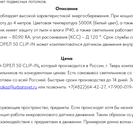
нет подвесных потолков.
Описание
обладает высокой характеристикой энергосбережения. При мощнос
оту до 4 метров. Цветовая температура 5000К (белый цвет), а та
к имеет защиту от пыли и влаги IP40, а также светильник работает
чи – 80,90 RA, угол рассеивания (КСС) – Д 120 °. Срок службы с
 ОРЕЛ 50 CLIP-IN может комплектоваться датчиком движения вну
Цена
ый ОРЕЛ 50 CLIP-IN
,
который производится в России, г. Тверь ко
льников по конкурентным ценам. Есть самовывоз светильников со ск
отаем со всей Россией. Быстрые сроки производства до 14 дней. З
zakaz@urbansvet.ru
или позвонить: +7(4822)64-42-27, +7-900-019
кружающее пространство, предметы. Если происходят хотя бы незна
инцип работы микроволнового датчика движения. Таким образом ос
взаимодействия с предметами в движении. Примерная длина волны в