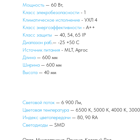
Мощность
— 60 Вт,
Класс элекробезопасности
- 1
Климатическое исполнение
- УХЛ 4
Класс энергоэффективности
- А++
Класс защиты
— 40, 54, 65 IP
Диапазон раб
.— -25 +50 С
Источник питания
- MLT, Аргос
Длина
— 600 мм
Ширина
— 600 мм
Высота
— 40 мм
Световой поток
— 6 900 Лм,
Цветовая температура
— 6500 К, 5000 К, 4000 К, 3000
Индекс цветопередачи
— 80, 90 RA
Светодиоды
— SMD
Опал, Микропризма, Призма, Колотый Лед