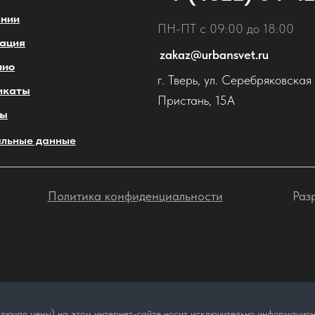
ании
ПН-ПТ с 09:00 до 18:00
ация
zakaz@urbansvet.ru
лио
г. Тверь, ул. Серебряковская
икаты
Пристань, 15А
ты
льные данные
Политика конфиденциальности
Раз
лючая цены) на этом интернет-сайте носит исключительно информационн