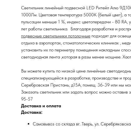
Светильник линейный подвесной LED Ритейл Алю 9Д100
1000Лм. Цветовая температура 5000К (белый цвет), а
пульсации меньше 1 %, индекс цветопередачи - 80 RA, 
лет работы светильника. Благодаря разработке и распр
подвесные светильники потолочные
подходят для освеще
отдыха в аэропортах, стоматологических клиниках , мед
установить их по периметру помещения накладным способ
светодиодная лента ,которая в разы менее мощнее. Ха
Вы можете купить по низкой цене линейные светодиодн
специализирующейся в разработке, производстве и прода
Серебровская Пристань, д15А, помещ. 36-39 или мы мож
Заказать светильник или задать вопрос можно оставив 
95-57
Доставка и оплата
Доставка:
Самовывоз со склада вг. Тверь, ул. Серебряковск