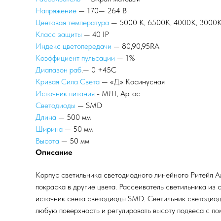
Напряжение
— 170— 264 В
Цветовая температура
— 5000 К, 6500К, 4000К, 3000
Класс защиты
— 40 IP
Индекс цветопередачи
— 80,90,95RA
Коэффициент пульсации
— 1%
Диапазон раб
.— 0 +45С
Кривая Сила Света
— «Д» Косинусная
Источник питания
- МЛТ, Аргос
Светодиоды
— SMD
Длина
— 500 мм
Ширина
— 50 мм
Высота
— 50 мм
Описание
Корпус светильника светодиодного линейного Ритейл А
покраска в другие цвета. Рассеиватель светильника и
источник света светодиоды SMD. Светильник светодиод
любую поверхность и регулировать высоту подвеса с по