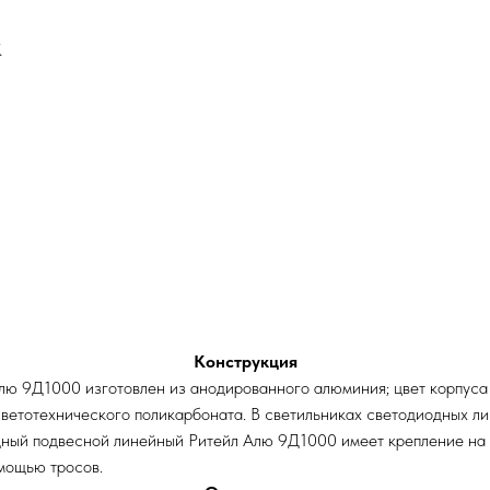
К
Конструкция
лю 9Д1000 изготовлен из анодированного алюминия; цвет корпус
з светотехнического поликарбоната. В светильниках светодиодных
ный подвесной линейный Ритейл Алю 9Д1000 имеет крепление на тр
мощью тросов.