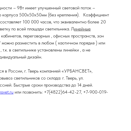
ости – 9Вт имеет улучшенный световой поток –
ер корпуса 500х50х50мм (без крепления). Коэффициент
составляет 100 000 часов, что эквивалентно более 20
ветку по всей плащади светильника. Л
инейные
 кабинетов, переговорных , офисных пространств, зон
" можно разместить в любом ( хаотичном порядке ) или
.к. в светильнике установлены линейки , а не
дивидуальный дизайн.
ся в России, г. Тверь компанией «УРБАНСВЕТ»,
воз светильников со склада: г. Тверь, ул.
ссией. Быстрые сроки производства до 14 дней.
svet.ru
или позвонить: +7(4822)64-42-27, +7-900-019-