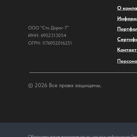
О комп
Информ
ООО "Сто Дорог-Т"
Портфо
ИНН: 6952313054
Сертиф
ОГРН: 1176952016251
Контак
Персона
© 2026 Все права защищены.
Обращаем ваше внимание на то, что вся информация (вк