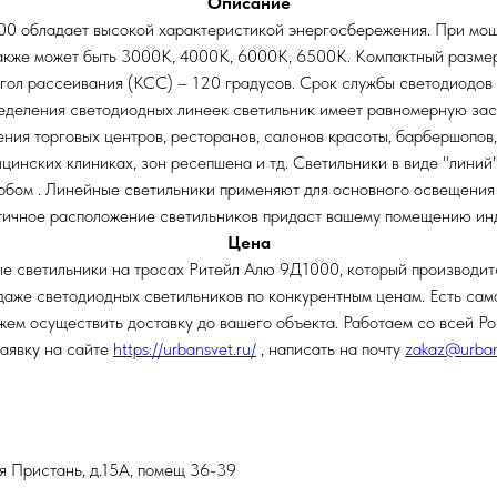
Описание
0 обладает высокой характеристикой энергосбережения. При мощн
 также может быть 3000К, 4000К, 6000К, 6500К. Компактный разм
угол рассеивания (КСС) – 120 градусов. Срок службы светодиодов 
еделения светодиодных линеек светильник имеет равномерную зас
ния торговых центров, ресторанов, салонов красоты, барбершопов,
ицинских клиниках, зон ресепшена и тд. Светильники в виде "линий
ом . Линейные светильники применяют для основного освещения , т
отичное расположение светильников придаст вашему помещению ин
Цена
ые светильники на тросах Ритейл Алю 9Д1000, который производит
же светодиодных светильников по конкурентным ценам. Есть самовы
ем осуществить доставку до вашего объекта. Работаем со всей Ро
заявку на сайте
https://urbansvet.ru/
, написать на почту
zakaz@urban
ая Пристань, д.15А, помещ 36-39