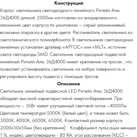
Конструкция
Корпус светильника светодиодного линейного Ритейл Алю
36Д4000 длиной 2000мм изготовлен из анодированного
алюминия; цвет корпуса по умолчанию – серый алюминиевый,
возможна покраска в другие цвета. Рассеиватель светильника из
светотехнического поликарбоната. В светильниках светодиодных
линейных установлен драйвер «АРГОС» или «MLT», источник
света светодиоды SMD. Светильник светодиодный подвесной
линейный Ритейл Алю 36Д4000 имеет крепление на тросах , что
позволяет устанавливать светильник на любую поверхность и
регулировать высоту подвеса с помощью тросов.
Описание
Светильник линейный подвесной LED Ритейл Алю 36Д4000
обладает высокой характеристикой энергосбережения. При
мощности – 36Вт имеет улучшенный световой поток –4000Лм.
Цветовая температура 5000К (белый цвет), а также может быть
3000К, 4000К, 6000К, 6500К. Компактный размер корпуса
2000х50х50мм (без крепления). Коэффициент пульсации меньше
1 %, индекс цветопередачи - 80 RA, угол рассеивания (КСС) –