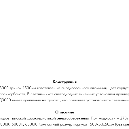
Конструкция
3000 длиной 1500мм изготовлен из анодированного алюминия; цвет корпус
о поликарбоната. В светильниках светодиодных линейных установлен драй
000 имеет крепление на тросах , что позволяет устанавливать светильник
Описание
адает высокой характеристикой энергосбережения. При мощности – 27Вт
 4000К, 6000К, 6500К. Компактный размер корпуса 1500х50х50мм (без кр