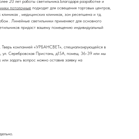
олее 20 лет работы светильника.Благодаря разработке и
ьники потолочные
подходят для освещения торговых центров,
 клиниках , медицинских клиниках, зон ресепшена и тд.
собом . Линейные светильники применяют для основного
 светильников придаст вашему помещению индивидуальный
 г. Тверь компанией «УРБАНСВЕТ», специализирующейся в
ь, ул. Серебровская Пристань, д15А, помещ. 36-39 или мы
 или задать вопрос можно оставив заявку на
дельно.