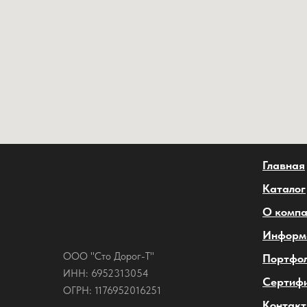
Главная
Каталог
О комп
Информ
ООО "Сто Дорог-Т"
Портфо
ИНН: 6952313054
Сертиф
ОГРН: 1176952016251
Контак