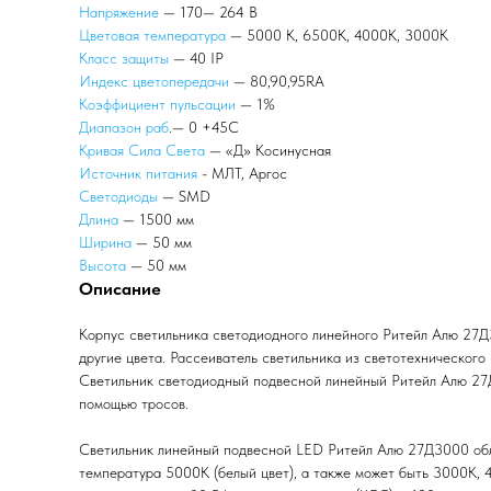
Напряжение
— 170— 264 В
Цветовая температура
— 5000 К, 6500К, 4000К, 3000К
Класс защиты
— 40 IP
Индекс цветопередачи
— 80,90,95RA
Коэффициент пульсации
— 1%
Диапазон раб
.— 0 +45С
Кривая Сила Света
— «Д» Косинусная
Источник питания
- МЛТ, Аргос
Светодиоды
— SMD
Длина
— 1500 мм
Ширина
— 50 мм
Высота
— 50 мм
Описание
Корпус светильника светодиодного линейного Ритейл Алю 27Д
другие цвета. Рассеиватель светильника из светотехническог
Светильник светодиодный подвесной линейный Ритейл Алю 27Д3
помощью тросов.
Светильник линейный подвесной LED Ритейл Алю 27Д3000 обл
температура 5000К (белый цвет), а также может быть 3000К,