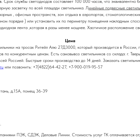
в. Срок службы светодиодов составляет 100 000 часов, что эквивалентно б
рную засветку по всей плащади светильника. Л
инейные подвесные светил
орных , офисных пространств, зон отдыха в аэропортах, стоматологических
ичном порядке ) или установить их по периметру помещения накладным спо
ветодиодная лента ,которая в разы менее мощнее. Хаотичное расположение
Цена
тильники на тросах Ритейл Алю 27Д3000, который производится в России,
в по конкурентным ценам. Есть самовывоз светильников со склада: г. Твер
сей Россией. Быстрые сроки производства до 14 дней. Заказать светильник
ru
или позвонить: +7(4822)64-42-27, +7-900-019-95-57
стань, д.15А, помещ 36-39
.
паниями ПЭК, СДЭК, Деловые Линии. Стоимость услуг ТК оплачивается от