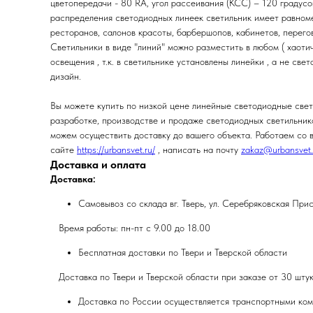
цветопередачи - 80 RA, угол рассеивания (КСС) – 120 градусо
распределения светодиодных линеек светильник имеет равноме
ресторанов, салонов красоты, барбершопов, кабинетов, перегов
Светильники в виде "линий" можно разместить в любом ( хаот
освещения , т.к. в светильнике установлены линейки , а не с
дизайн.
Вы можете купить по низкой цене линейные светодиодные све
разработке, производстве и продаже светодиодных светильнико
можем осуществить доставку до вашего объекта. Работаем со в
сайте
https://urbansvet.ru/
, написать на почту
zakaz@urbansvet.
Доставка и оплата
Доставка:
Самовывоз со склада вг. Тверь, ул. Серебряковская При
Время работы: пн-пт с 9.00 до 18.00
Бесплатная доставки по Твери и Тверской области
Доставка по Твери и Тверской области при заказе от 30 штук
Доставка по России осуществляется транспортными ком