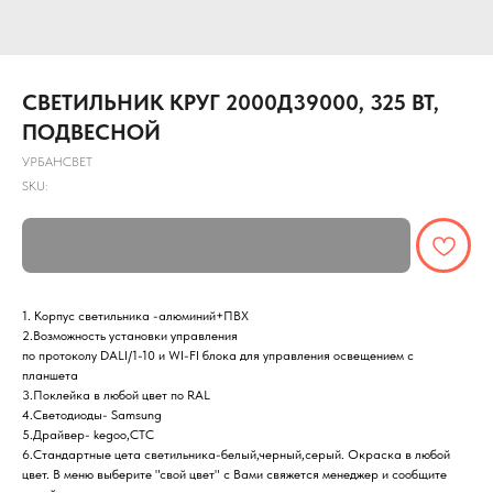
СВЕТИЛЬНИК КРУГ 2000Д39000, 325 ВТ,
ПОДВЕСНОЙ
УРБАНСВЕТ
SKU:
1. Корпус светильника -алюминий+ПВХ
2.Возможность установки управления
по протоколу DALI/1-10 и WI-FI блока для управления освещением с
планшета
3.Поклейка в любой цвет по RAL
4.Светодиоды- Samsung
5.Драйвер- kegoo,СТС
6.Cтандартные цета светильника-белый,черный,серый. Окраска в любой
цвет. В меню выберите "свой цвет" с Вами свяжется менеджер и сообщите