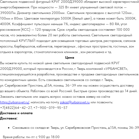
Светильник подвесной фигурный КРУГ 2000Д39000 обладает высокой характеристикой
энергосбережения. При мощности — 325 Вт имеет улучшенный световой поток —
39000Лм. Диаметр светильника 2000мм . Светильник производим с высотой 120мм ,
100мм и 80мм. Цветовая температура 5000К (белый цвет), а также может быть 3000К,
4000К. Коэффициент пульсации меньше 1%, индекс цветопередачи — 80 RA, угол
рассеивания (КСС) — 120 градусов. Срок службы светодиодов составляет 100 000
часов, что эквивалентно более 20 лет работы светильника. Светильник светодиодный
потолочный КРУГЛЫЙ подходит для освещения торговых центров, ресторанов, салонов
красоты, барбершопов, кабинетов, переговорных , офисных пространств, гостиных, зон
отдыха в аэропортах, стоматологических клиниках , зон ресепшена и тд.
Цена
Вы можете купить по низкой цене светильник светодиодный подвесной КРУГ
2000Д39000, который производится в России, г. Тверь компанией «УРБАНСВЕТ»,
специализирующейся в разработке, производстве и продаже светодиодных светильников
по конкурентным ценам. Есть самовывоз светильников со склада: г. Тверь,
ул. Серебровская Пристань, д15А, помещ. 36−39 или мы можем осуществить доставку
до вашего объекта. Работаем со всей Россией. Быстрые сроки производства до 14 дней.
Заказать светильник или задать вопрос можно оставив заявку на сайте
https://urbansvet.ru/
, написать на почту
zakaz@urbansvet.ru
или позвонить:
+7(4822)64−42−27, +7−900−019−95−57
Доставка и оплата
Доставка:
Самовывоз со склада вг. Тверь, ул. Серебряковская Пристань, д.15А, помещ 36-39
Время работы: пн-пт с 9.00 до 18.00