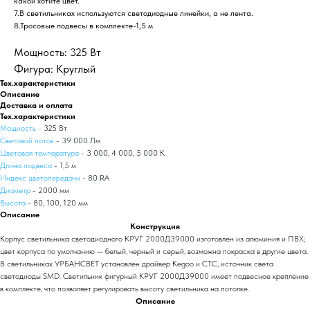
какой хотите цвет.
7.В светильниках используются светодиодные линейки, а не лента.
8.Тросовые подвесы в комплекте-1,5 м
Мощность: 325 Вт
Фигура: Круглый
Тех.характеристики
Описание
Доставка и оплата
Тех.характеристики
Мощность -
325 Вт
Световой поток
- 39 000 Лм
Цветовая температура
- 3 000, 4 000, 5 000 К
Длина подвеса
- 1,5 м
Индекс цветопередачи
- 80 RA
Диаметр
- 2000 мм
Высота
- 80, 100, 120 мм
Описание
Конструкция
Корпус светильника светодиодного КРУГ 2000Д39000 изготовлен из алюминия и ПВХ;
цвет корпуса по умолчанию — белый, черный и серый, возможна покраска в другие цвета.
В светильниках УРБАНСВЕТ установлен драйвер Kegoo и СТС, источник света
светодиоды SMD. Светильник фигурный КРУГ 2000Д39000 имеет подвесное крепление
в комплекте, что позволяет регулировать высоту светильника на потолке.
Описание