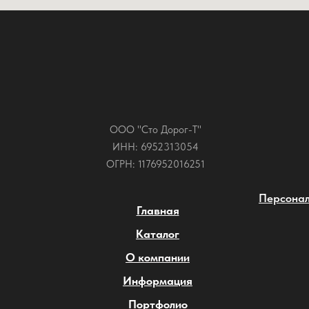
ООО "Сто Дорог-Т"
ИНН: 6952313054
ОГРН: 1176952016251
Персонал
Главная
Каталог
О компании
Информация
Портфолио