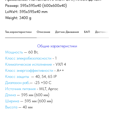
Размер: 595х595х40 (600х600х40)
LxWxH: 595x595x40 mm
Weight: 3400 g
Тех.характеристики
Описание
Датчик Движения
БАП
Доставка и о
Общие характеристики
Мощность
— 60 Вт,
Класс элекробезопасности
- 1
Климатическое исполнение
- УХЛ 4
Класс энергоэффективности
- А++
Класс защиты
— 40, 54, 65 IP
Диапазон раб
.— -25 +50 С
Источник питания
- MLT, Аргос
Длина
— 595 мм (600 мм)
Ширина
— 595 мм (600 мм)
Высота
— 40 мм