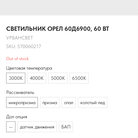
CВЕТИЛЬНИК ОРЕЛ 60Д6900, 60 ВТ
УРБАНСВЕТ
SKU:
570060217
Out of stock
Цветовая температура
3000К
4000К
5000К
6500К
Рассеиватель
микропризма
призма
опал
колотый лед
Доп опция
--
датчик движения
БАП