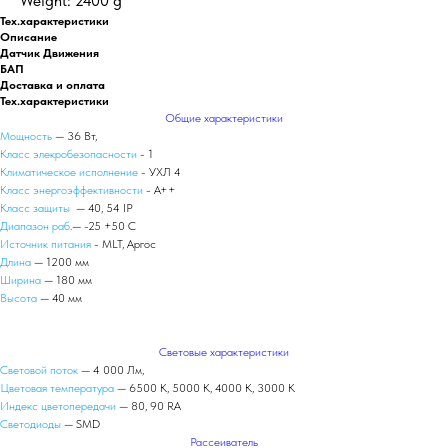
Weight: 2400 g
Тех.характеристики
Описание
Датчик Движения
БАП
Доставка и оплата
Тех.характеристики
Общие характеристики
Мощность
— 36 Вт,
Класс элекробезопасности
- 1
Климатическое исполнение
- УХЛ 4
Класс энергоэффективности
- А++
Класс защиты
— 40, 54 IP
Диапазон раб
.— -25 +50 С
Источник питания
- MLT, Аргос
Длина
— 1200 мм
Ширина
— 180 мм
Высота
— 40 мм
Световые характеристики
Световой поток
— 4 000 Лм,
Цветовая температура
— 6500 К, 5000 К, 4000 К, 3000 К
Индекс цветопередачи
— 80, 90 RA
Светодиоды
— SMD
Рассеиватель