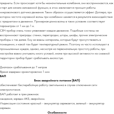
предметы. Если происходят хотя бы незначительные колебания, они воспринимаются, как
старт для начала заложенной функции, в этом заключается принцип работы
микроволнового датчика движения. Таким образом осуществляется эффект Доплера, при
котором частота изучаемой волны при колебании меняется в результате взаимодействия
с предметами в движении. Примерная длина волны в таких условиях соответствует
параметрам от 1 мм до 1 м.
СВЧ прибор очень тонко улавливает каждое движение. Подобные системы не
воспринимают преграды: стенки, перегородки, шторы, шкафы, прочие электрические
приборы и так далее. Ему не важны материалы, которые будут присутствовать в
помещении, и какой там будет температурный режим. Поэтому их часто используют в
промышленных нуждах, однако, несмотря на первоначальную простоту работы, при
настройке важно учитывать много условий, иначе при высокой активности на смежной
территории прибор будет срабатывать вхолостую.
Диапазон срабатывания до 7 метров
Время задержки ориентировочно 1 мин
БАП
Блок аварийного питания (БАП)
обеспечивает бесперебойную работу светильника в случае отключения сети
электропитания.
БАП работает в трех режимах:
ожидания, зарядки АКБ, аварийном.
Индексация состояния: красный - аккумулятор заряжается, зеленый - аккумулятор
заряжен.
Особенности