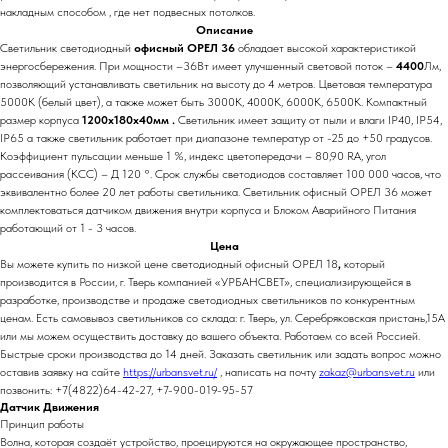
накладным способом , где нет подвесных потолков.
Описание
Светильник светодиодный
офисный ОРЕЛ 36
обладает высокой характеристикой
энергосбережения. При мощности –36Вт имеет улучшенный световой поток –
4400
Лм,
позволяющий устанавливать светильник на высоту до 4 метров. Цветовая температура
5000К (белый цвет), а также может быть 3000К, 4000К, 6000К, 6500К. Компактный
размер корпуса
1200х180х40мм .
Светильник имеет защиту от пыли и влаги IP40, IP54,
IP65 а также светильник работает при диапазоне температур от -25 до +50 градусов.
Коэффициент пульсации меньше 1 %, индекс цветопередачи – 80,90 RA, угол
рассеивания (КСС) – Д 120 °. Срок службы светодиодов составляет 100 000 часов, что
эквивалентно более 20 лет работы светильника. Светильник офисный ОРЕЛ 36 может
комплектоваться датчиком движения внутри корпуса и Блоком Аварийного Питания
работающий от 1 - 3 часов.
Цена
Вы можете купить по низкой цене светодиодный офисный ОРЕЛ 18
,
который
производится в России, г. Тверь компанией «УРБАНСВЕТ», специализирующейся в
разработке, производстве и продаже светодиодных светильников по конкурентным
ценам. Есть самовывоз светильников со склада: г. Тверь, ул. Серебряковская пристань,15А
или мы можем осуществить доставку до вашего объекта. Работаем со всей Россией.
Быстрые сроки производства до 14 дней. Заказать светильник или задать вопрос можно
оставив заявку на сайте
https://urbansvet.ru/
, написать на почту
zakaz@urbansvet.ru
или
позвонить: +7(4822)64-42-27, +7-900-019-95-57
Датчик Движения
Принцип работы
Волна, которая создаёт устройство, проецируются на окружающее пространство,