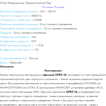
Опал, Микропризма, Призма, Колотый Лед
Источник Питания
Диапазон напряжения питания
— 165 — 285 В
Частота питающей сети
- 50/60 Гц
Устойчивость к пробитию
- 2 000В
Короткое замыкание на выходе
- Есть / самовосстановление
Превышение входного напряжения -
Есть / самовосстановление
Перегрев
- Есть / самовосстановление
Гальваническая развязка -
Нет
Коэффициент мощности
- 0,97
КПД (при полной нагрузки )
- > 91%
Коэффициент пульсации
— < 1%
Страна производитель
- Россия
Бренд
- Урбансвет
Описание
Конструкция
Корпус светильника светодиодного
офисный ОРЕЛ 36
изготовлен из стали окрашенной
порошковой краской; цвет корпуса по умолчанию – белый, возможна покраска в другие
цвета. Рассеиватель светильника из светотехнического поликарбоната ПРИЗМА или
МИКРОПРИЗМА или ОПАЛ. В светильниках УРБАНСВЕТ установлен драйвер «MLT»,
источник света светодиоды SMD. Офисный светильник
ОРЕЛ 36
устанавливается в
офисных, торговых и других помещениях , также в дошкольных, школьных , в зданиях
высших учебных и медицинских заведениях Легкий и быстрый монтаж позволяет
устанавливать светильник как в потолки «Армстронг» встроенный монтаж , также и