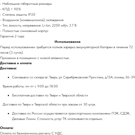
- Небольшие габаритные размеры
- КПД > 90%
- Степень защиты IP20
- Воздушное (конвекционное) охлаждение
- Тип, ёмкость, напряжение: Li-lon, 2200 мА/ч, 3.7 В
- Полностью снимаемый корпус
Гарантия 2 года
Использование
Перед использованием требуется полная зарядка аккумуляторной батареи в течение 72
часов (3 суток).
Применим в помещении с низкой влажностью.
Доставка и оплата
Доставка:
Самовывоз со склада вг. Тверь, ул. Серебряковская Пристань, д.15А, помещ 36-39
Время работы: пн-пт с 9.00 до 18.00
Бесплатная доставки по Твери и Тверской области
Доставка по Твери и Тверской области при заказе от 30 штук.
Доставка по России осуществляется транспортными компаниями ПЭК, СДЭК,
Деловые Линии. Стоимость услуг ТК оплачивается отдельно.
Оплата:
Оплата по безналичному расчету. С НДС.