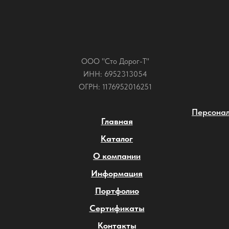
ООО "Сто Дорог-Т"
ИНН: 6952313054
ОГРН: 1176952016251
Персонал
Главная
Каталог
О компании
Информация
Портфолио
Сертификаты
Контакты