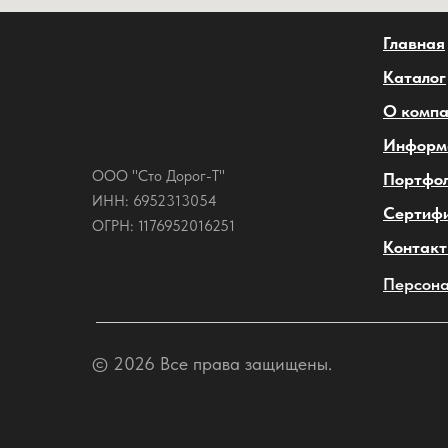
Главная
Каталог
О комп
Информ
ООО "Сто Дорог-Т"
Портфо
ИНН: 6952313054
Сертиф
ОГРН: 1176952016251
Контак
Персона
© 2026 Все права защищены.