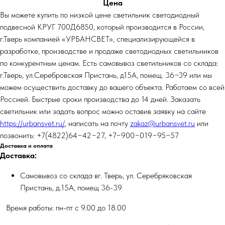
Цена
Вы можете купить по низкой цене светильник светодиодный
подвесной КРУГ 700Д6850, который производится в России,
г.Тверь компанией «УРБАНСВЕТ», специализирующейся в
разработке, производстве и продаже светодиодных светильников
по конкурентным ценам. Есть самовывоз светильников со склада:
г.Тверь, ул.Серебровская Пристань, д15А, помещ. 36−39 или мы
можем осуществить доставку до вашего объекта. Работаем со всей
Россией. Быстрые сроки производства до 14 дней. Заказать
светильник или задать вопрос можно оставив заявку на сайте
https://urbansvet.ru/
, написать на почту
zakaz@urbansvet.ru
или
позвонить: +7(4822)64−42−27, +7−900−019−95−57
Доставка и оплата
Доставка:
Самовывоз со склада вг. Тверь, ул. Серебряковская
Пристань, д.15А, помещ 36-39
Время работы: пн-пт с 9.00 до 18.00