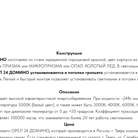
Конструкция
МИНО
изготовлен из стали окрашенной порошковой краской; цвет корпуса на 
боната ПРИЗМА или МИКРОПРИЗМА или ОПАЛ, КОЛОТЫЙ ЛЕД. В светильни
Л 24 ДОМИНО устанавливается в потолки грильято
устанавливается в 
х Легкий и быстрый монтаж позволяет устанавливать светильник в потолки
Описание
дает высокой характеристикой энергосбережения. При мощности –24Вт им
емпература 5000К (белый цвет), а также может быть 3000К, 4000К, 6000К
ает при диапазоне температур от 0 до +50 градусов. Коэффициент пульсаци
ляет 100000 часов, что эквивалентно более 20 лет работы светильника.
Цена
 грильято ОРЕЛ 24 ДОМИНО
,
который производится в России, г. Тверь ком
нтным ценам. Есть самовывоз светильников со склада: г. Тверь, ул. Сереб