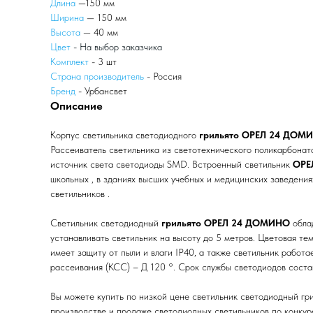
Длина
—150 мм
Ширина
— 150 мм
Высота
— 40 мм
Цвет
- На выбор заказчика
Комплект
- 3 шт
Страна производитель
- Россия
Бренд
- Урбансвет
Описание
Корпус светильника светодиодного
грильято ОРЕЛ 24 ДО
Рассеиватель светильника из светотехнического поликар
источник света светодиоды SMD. Встроенный светильник
ОРЕ
школьных , в зданиях высших учебных и медицинских заведения
светильников .
Светильник светодиодный
грильято ОРЕЛ 24 ДОМИНО
обла
устанавливать светильник на высоту до 5 метров. Цветовая т
имеет защиту от пыли и влаги IP40, а также светильник работ
рассеивания (КСС) – Д 120 °. Срок службы светодиодов состав
Вы можете купить по низкой цене светильник светодиодный
производстве и продаже светодиодных светильников по конкуре