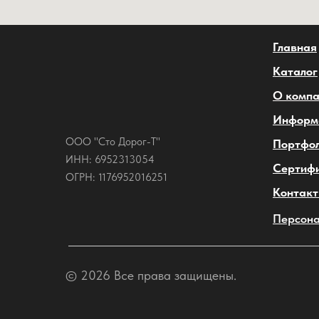
Главная
Каталог
О комп
Информ
ООО "Сто Дорог-Т"
Портфо
ИНН: 6952313054
Сертиф
ОГРН: 1176952016251
Контак
Персона
© 2026 Все права защищены.