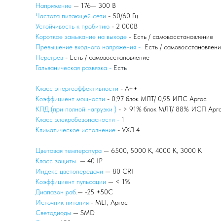
Напряжение
— 176— 300 В
Частота питающей сети
- 50/60 Гц
Устойчивость к пробитию
- 2 000В
Короткое замыкание на выходе
- Есть / самовосстановление
Превышение входного напряжения -
Есть / самовосстановлен
Перегрев
- Есть / самовосстановление
Гальваническая развязка -
Есть
Класс энергоэффективности
- А++
Коэффициент мощности
- 0,97 блок МЛТ/ 0,95 ИПС Аргос
КПД (при полной нагрузки )
- > 91% блок МЛТ/ 88% ИСП Арг
Класс элекробезопасности -
1
Климатическое исполнение
- УХЛ 4
Цветовая температура
— 6500, 5000 К, 4000 К, 3000 К
Класс защиты
— 40 IP
Индекс цветопередачи
— 80 CRI
Коэффициент пульсации
— < 1%
Диапазон раб.
— -25 +50С
Источник питания
- MLT, Аргос
Светодиоды
— SMD