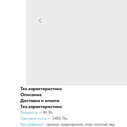
Тех.характеристики
Описание
Доставка и оплата
Тех.характеристики
Мощность
— 45 Вт,
Световой поток
— 5400 Лм,
Рассеиватель
- призма, микропризма, опал, колотый лед