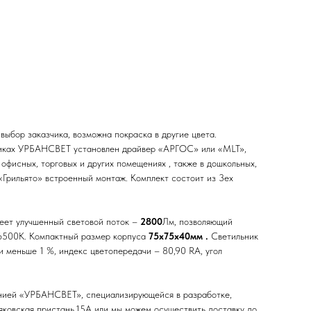
выбор заказчика, возможна покраска в другие цвета.
ках УРБАНСВЕТ установлен драйвер «АРГОС» или «MLT»,
офисных, торговых и других помещениях , также в дошкольных,
 «Грильято» встроенный монтаж. Комплект состоит из 3ех
еет улучшенный световой поток –
2800
Лм, позволяющий
, 6500К. Компактный размер корпуса
75х75х40мм .
Светильник
и меньше 1 %, индекс цветопередачи – 80,90 RA, угол
панией «УРБАНСВЕТ», специализирующейся в разработке,
ряковская пристань,15А или мы можем осуществить доставку до