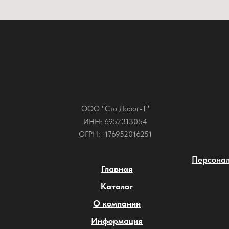
ООО "Сто Дорог-Т"
ИНН: 6952313054
ОГРН: 1176952016251
Персонал
Главная
Каталог
О компании
Информация