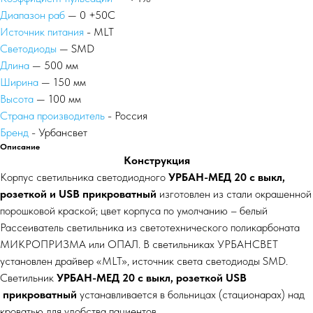
Диапазон раб
— 0 +50С
Источник питания
- MLT
Светодиоды
— SMD
Длина
— 500 мм
Ширина
— 150 мм
Высота
— 100 мм
Страна производитель
- Россия
Бренд
- Урбансвет
Описание
Конструкция
Корпус светильника светодиодного
УРБАН-МЕД 20 с выкл,
розеткой и USB прикроватный
изготовлен из стали окрашенной
порошковой краской; цвет корпуса по умолчанию – белый
Рассеиватель светильника из светотехнического поликарбоната
МИКРОПРИЗМА или ОПАЛ. В светильниках УРБАНСВЕТ
установлен драйвер «MLT», источник света светодиоды SMD.
Светильник
УРБАН-МЕД 20 с выкл, розеткой USB
прикроватный
устанавливается в больницах (стационарах) над
кроватью для удобства пациентов.