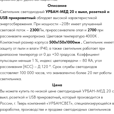
Описание
Светильник светодиодный
УРБАН-МЕД 20 с выкл, розеткой и
USB прикроватный
обладает высокой характеристикой
энергосбережения. При мощности –20Вт имеет улучшенный
световой поток –
2300
Лм, прирассеивателе опал и
2700
при
рассеиваете микропризма. Цветовая температура 4000К .
Компактный размер корпуса
500х150х1000мм .
Светильник имеет
защиту от пыли и влаги IP40, а также светильник работает при
диапазоне температур от 0 до +50 градусов. Коэффициент
пульсации меньше 1 %, индекс цветопередачи – 80 RA, угол
рассеивания (КСС) – Д 120 °. Срок службы светодиодов
составляет 100 000 часов, что эквивалентно более 20 лет работы
светильника.
Цена
Вы можете купить по низкой цене светодиодный УРБАН-МЕД 20 с
выкл, розеткой и USB прикроватный
,
который производится в
России, г. Тверь компанией «УРБАНСВЕТ», специализирующейся в
разработке, производстве и продаже светодиодных светильников