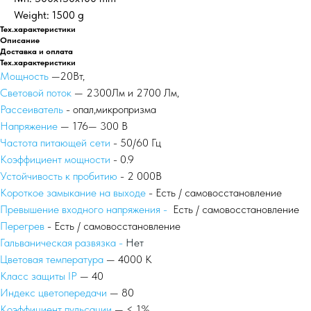
Weight: 1500 g
Тех.характеристики
Описание
Доставка и оплата
Тех.характеристики
Мощность
—20Вт,
Световой поток
— 2300Лм и 2700 Лм,
Рассеиватель
- опал,микропризма
Напряжение
— 176— 300 В
Частота питающей сети
- 50/60 Гц
Коэффициент мощности
- 0.9
Устойчивость к пробитию
- 2 000В
Короткое замыкание на выходе
- Есть / самовосстановление
Превышение входного напряжения -
Есть / самовосстановление
Перегрев
- Есть / самовосстановление
Гальваническая развязка -
Нет
Цветовая температура
— 4000 К
Класс защиты IP
— 40
Индекс цветопередачи
— 80
Коэффициент пульсации
— < 1%