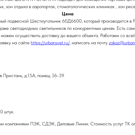
х, зон отдыха в аэропортах, стоматологических клиниках , зон ресе
Цена
дный подвесной Шестиугольник 60Д6600, который производится в 
аже светодиодных светильников по конкурентным ценам. Есть самов
 можем осуществить доставку до вашего объекта. Работаем со всей
заявку на сайте
https://urbansvet.ru/
, написать на почту
zakaz@urbans
ая Пристань, д.15А, помещ 36-39
0 штук.
ми компаниями ПЭК, СДЭК, Деловые Линии. Стоимость услуг ТК оп