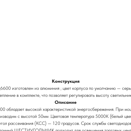
Конструкция
600 изготовлен из алюминия ; цвет корпуса по умолчанию — серый
ение в комплекте, что позволяет регулировать высоту светильник
Описание
0 обладает высокой характеристикой энергосбережения. При мощ
изводим с высотой 50мм .Цветовая температура 5000К (белый цве
гол рассеивания (КСС) — 120 градусов. Срок службы светодиодов
толочный ШЕСТИУГОЛЬНИК подходит для освещения торговых центро