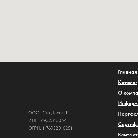
Главная
Каталог
О комп
Информ
ООО "Сто Дорог-Т"
Портфо
ИНН: 6952313054
Сертиф
ОГРН: 1176952016251
Контак