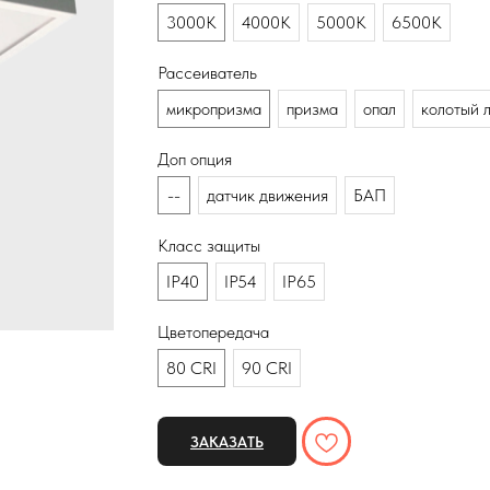
3000К
4000К
5000К
6500К
Рассеиватель
микропризма
призма
опал
колотый 
Доп опция
--
датчик движения
БАП
Класс защиты
IP40
IP54
IP65
Цветопередача
80 CRI
90 CRI
ЗАКАЗАТЬ