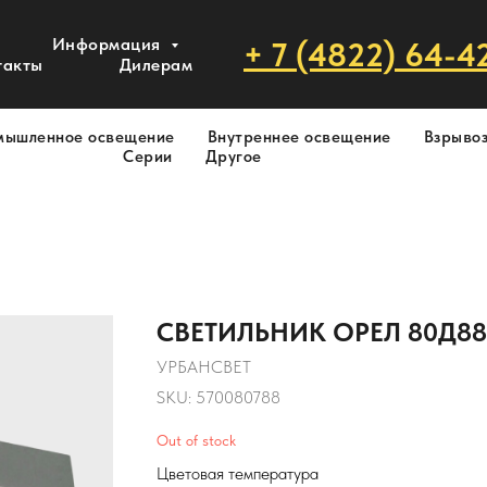
Информация
+ 7 (4822) 64-4
такты
Дилерам
мышленное освещение
Внутреннее освещение
Взрыво
Серии
Другое
СВЕТИЛЬНИК ОРЕЛ 80Д8800
УРБАНСВЕТ
SKU:
570080788
Out of stock
Цветовая температура