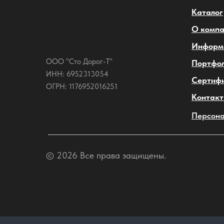
Каталог
О комп
Информ
ООО "Сто Дорог-Т"
Портфо
ИНН: 6952313054
Сертиф
ОГРН: 1176952016251
Контак
Персона
© 2026 Все права защищены.