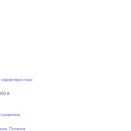
 характеристики
000 К
ссеиватель
чник Питания