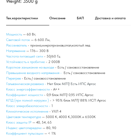
Weight: 3500 g
Тех.характеристики
Описание
БАП
Доставка и оплата
Мощность
— 60 Вт,
Световой поток
— 6 600 Лм,
Рассеиватель
- призма,микропризмав,опал,колотый лед
Напряжение
— 176— 300 В
Частота питающей сети
- 50/60 Гц
Устойчивость к пробитию
- 2 000В
Короткое замыкание на выходе
- Есть / самовосстановление
Превышение входного напряжения -
Есть / самовосстановление
Перегрев
- Есть / самовосстановление
Гальваническая развязка -
Нет блок МЛТ/ Есть ИПС Аргос
Класс энергоэффективности
- А++
Коэффициент мощности
- 0,9 блок МЛТ/ 0,95 ИПС Аргос
КПД (при полной нагрузки )
- > 95% блок МЛТ/ 88% ИСП Аргос
Класс элекробезопасности -
1
Климатическое исполнение
- УХЛ 4
Цветовая температура
— 5000 К, 4000 К,3000К и 6500К
Класс защиты IP
— 40, 54, 65
Индекс цветопередачи
— 80, 90
Коэффициент пульсации
— < 1%