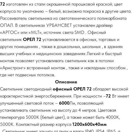
72
изготовлен из стали окрашенной порошковой краской; цвет
корпуса по умолчанию – белый, возможна покраска в другие цвета.
Рассеиватель светильника из светотехнического поликарбоната
ОПАЛ. В светильниках УРБАНСВЕТ установлен драйвер
«АРГОС» или «MLT», источник света SMD . Офисный
светильник
ОРЕЛ 72
устанавливается в офисных, торговых и
других помещениях , также в дошкольных, школьных , в зданиях
высших учебных и медицинских заведениях Легкий и быстрый
монтаж позволяет устанавливать светильник как в потолки
«Армстронг» встроенный монтаж , также и накладным способом ,
где нет подвесных потолков.
Описание
Светильник светодиодный
офисный ОРЕЛ 72
обладает высокой
характеристикой энергосбережения. При мощности –
72
Вт имеет
улучшенный световой поток –
6000
Лм, позволяющий
устанавливать светильник на высоту до 4 метров. Цветовая
температура 5000К (белый цвет), а также может быть 4000К,
5000К. Компактный размер корпуса
1200х600х40мм
.
Светильник имеет защиту от пыли и влаги IP40, IP54, IP65, а