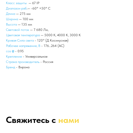
Класс защиты
— 67 IP
Диапазон раб
.— -60° +50° С
Длина
— 275 мм
Ширина
— 100 мм
Высота
— 135 мм
Световой поток
— 7 680 Лм,
Цветовая температура
— 5000 К, 4000 К, 3000 К
Кривая Сила света
- 120° (Д Косинусная)
Рабочее напряжение, В
- 176...264 (AС)
сos φ
- 0.95
Крепление
- Универсальное
Страна производитель
- Россия
Бренд
- Вирона
Свяжитесь с
нами