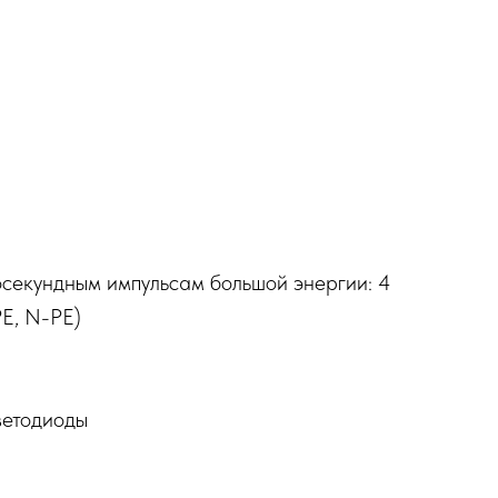
осекундным импульсам большой энергии: 4
PE, N-PE)
ветодиоды