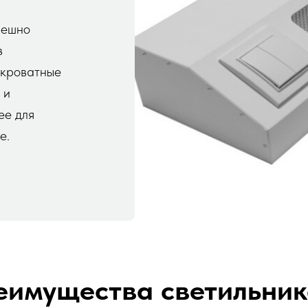
пешно
в
икроватные
 и
ее для
е.
еимущества светильни