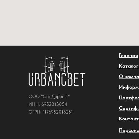
Главная
Каталог
О комп
Информ
ООО "Сто Дорог-Т"
Портфо
ИНН: 6952313054
Сертиф
ОГРН: 1176952016251
Контак
Персона