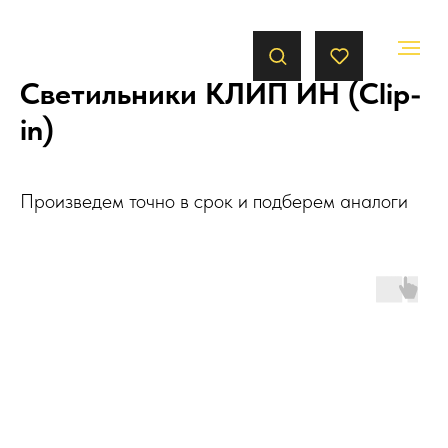
Светильники КЛИП ИН (Clip-
in)
Произведем точно в срок и подберем аналоги
Доставка по
всей России
1
Доставка по России и СНГ
Осуществляется транспортными
компаниями ПЭК, СДЭК,