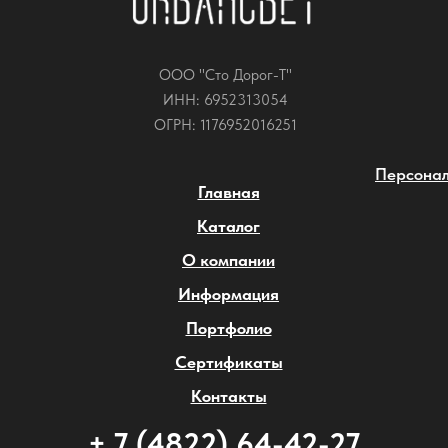
ООО "Сто Дорог-Т"
ИНН: 6952313054
ОГРН: 1176952016251
Персонал
Главная
Каталог
О компании
Информация
Портфолио
Сертификаты
Контакты
+ 7 (4822) 64-42-27